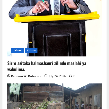
Habari
Kilimo
Sirro azitaka halmashauri zilinde maslahi ya
wakulima.
Rehema W. Ruhotora
July 24, 2026
0