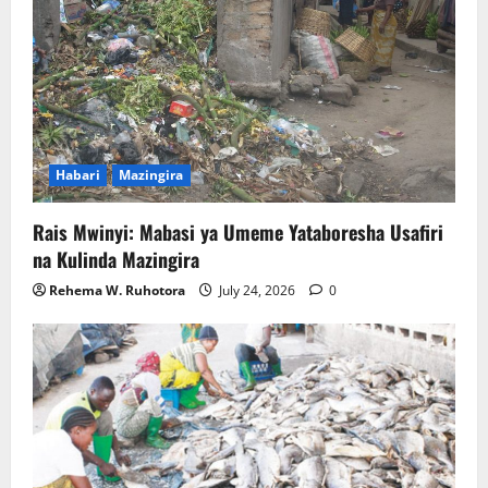
Habari
Mazingira
Rais Mwinyi: Mabasi ya Umeme Yataboresha Usafiri
na Kulinda Mazingira
Rehema W. Ruhotora
July 24, 2026
0