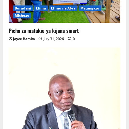
Burudani
Elimu
Elimu na Afya
Matangazo
MIchezo
Picha za matukio ya kijana smart
Joyce Hamka
July 31, 2026
0