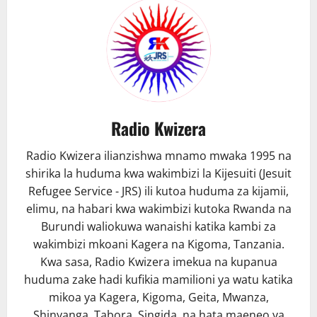
Radio Kwizera
Radio Kwizera ilianzishwa mnamo mwaka 1995 na
shirika la huduma kwa wakimbizi la Kijesuiti (Jesuit
Refugee Service - JRS) ili kutoa huduma za kijamii,
elimu, na habari kwa wakimbizi kutoka Rwanda na
Burundi waliokuwa wanaishi katika kambi za
wakimbizi mkoani Kagera na Kigoma, Tanzania.
Kwa sasa, Radio Kwizera imekua na kupanua
huduma zake hadi kufikia mamilioni ya watu katika
mikoa ya Kagera, Kigoma, Geita, Mwanza,
Shinyanga, Tabora, Singida, na hata maeneo ya