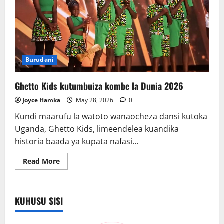
Burudani
Ghetto Kids kutumbuiza kombe la Dunia 2026
Joyce Hamka
May 28, 2026
0
Kundi maarufu la watoto wanaocheza dansi kutoka
Uganda, Ghetto Kids, limeendelea kuandika
historia baada ya kupata nafasi...
Read
Read More
more
about
Ghetto
Kids
kutumbuiza
KUHUSU SISI
kombe
la
Dunia
2026