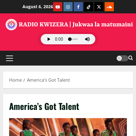
Skip
Youtube
Instagram
Facebook
TikTok
Twitter
SoundClauds
August 6, 2026
to
content
Primary
Menu
Home
America’s Got Talent
America’s Got Talent