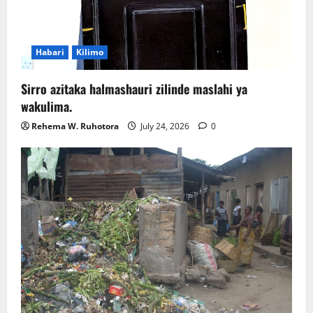
Habari
Kilimo
Sirro azitaka halmashauri zilinde maslahi ya
wakulima.
Rehema W. Ruhotora
July 24, 2026
0