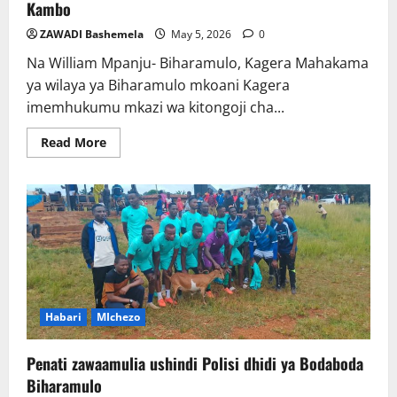
Kambo
ZAWADI Bashemela
May 5, 2026
0
Na William Mpanju- Biharamulo, Kagera Mahakama
ya wilaya ya Biharamulo mkoani Kagera
imemhukumu mkazi wa kitongoji cha...
Read
Read More
more
about
Baba
Jela
miaka
30
kwa
kumbaka
mtoto
wake
wa
Kambo
Habari
MIchezo
Penati zawaamulia ushindi Polisi dhidi ya Bodaboda
Biharamulo