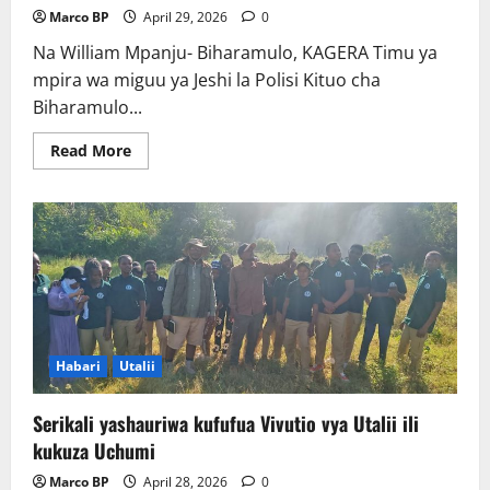
Marco BP
April 29, 2026
0
Na William Mpanju- Biharamulo, KAGERA Timu ya
mpira wa miguu ya Jeshi la Polisi Kituo cha
Biharamulo...
Read
Read More
more
about
Penati
zawaamulia
ushindi
Polisi
dhidi
ya
Bodaboda
Biharamulo
Habari
Utalii
Serikali yashauriwa kufufua Vivutio vya Utalii ili
kukuza Uchumi
Marco BP
April 28, 2026
0