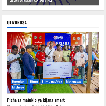
Listen to Radio Kwizera FM
Wa
ULIZOKOSA
Burudani
Elimu
Elimu na Afya
Matangazo
MIchezo
Picha za matukio ya kijana smart