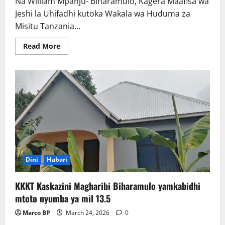
Na William Mpanju- Biharamulo, Kagera Maafisa wa
Jeshi la Uhifadhi kutoka Wakala wa Huduma za
Misitu Tanzania...
Read
Read More
more
about
Elimu
na
Teknolojia
kipaumbele
kudhibiti
uhalibifu
wa
Misitu
Dini
Habari
KKKT Kaskazini Magharibi Biharamulo yamkabidhi
mtoto nyumba ya mil 13.5
Marco BP
March 24, 2026
0