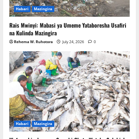
Habari
Mazingira
Rais Mwinyi: Mabasi ya Umeme Yataboresha Usafiri
na Kulinda Mazingira
Rehema W. Ruhotora
July 24, 2026
0
Habari
Mazingira