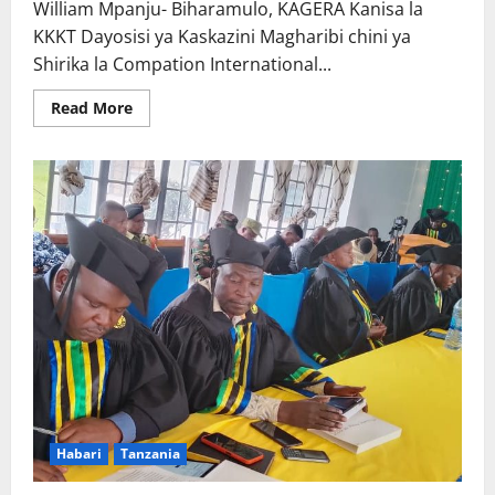
William Mpanju- Biharamulo, KAGERA Kanisa la
KKKT Dayosisi ya Kaskazini Magharibi chini ya
Shirika la Compation International...
Read
Read More
more
about
KKKT
Kaskazini
Magharibi
Biharamulo
yamkabidhi
mtoto
nyumba
ya
mil
13.5
Habari
Tanzania