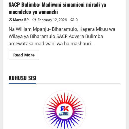
SACP Bulimba: Madiwani simamieni miradi ya
maendeleo ya wananchi
Marco BP
February 12, 2026
0
Na William Mpanju- Biharamulo, Kagera Mkuu wa
Wilaya ya Biharamulo SACP Advera Bulimba
amewataka madiwani wa halmashauri...
Read
Read More
more
about
SACP
Bulimba:
Madiwani
KUHUSU SISI
simamieni
miradi
ya
maendeleo
ya
wananchi