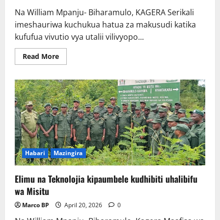
Na William Mpanju- Biharamulo, KAGERA Serikali
imeshauriwa kuchukua hatua za makusudi katika
kufufua vivutio vya utalii vilivyopo...
Read
Read More
more
about
Serikali
yashauriwa
kufufua
Vivutio
vya
Utalii
ili
kukuza
Uchumi
Habari
Mazingira
Elimu na Teknolojia kipaumbele kudhibiti uhalibifu
wa Misitu
Marco BP
April 20, 2026
0