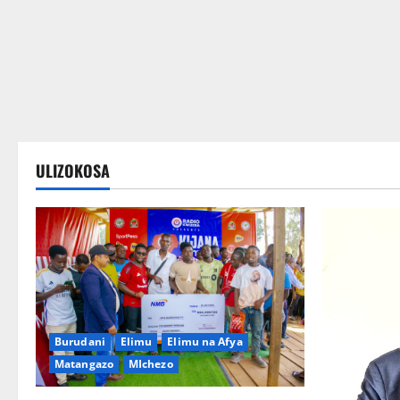
Wateja wanakusubiri
ULIZOKOSA
Burudani
Elimu
Elimu na Afya
Matangazo
MIchezo