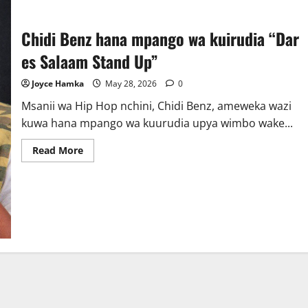
Chidi Benz hana mpango wa kuirudia “Dar
es Salaam Stand Up”
Joyce Hamka
May 28, 2026
0
Msanii wa Hip Hop nchini, Chidi Benz, ameweka wazi
kuwa hana mpango wa kuurudia upya wimbo wake...
Read
Read More
more
about
Chidi
Benz
hana
mpango
wa
kuirudia
“Dar
es
Salaam
Stand
Up”