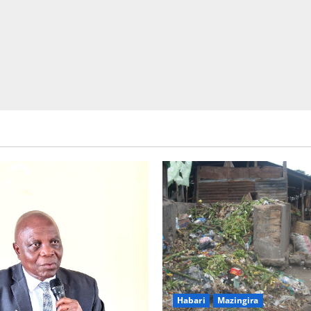
Picha za matukio ya kijana smart
Habari
Mazingira