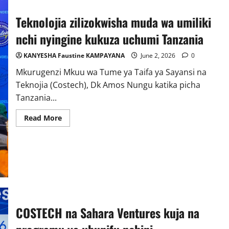
Teknolojia zilizokwisha muda wa umiliki
nchi nyingine kukuza uchumi Tanzania
KANYESHA Faustine KAMPAYANA
June 2, 2026
0
Mkurugenzi Mkuu wa Tume ya Taifa ya Sayansi na
Teknojia (Costech), Dk Amos Nungu katika picha
Tanzania...
Read
Read More
more
about
Teknolojia
zilizokwisha
muda
wa
umiliki
nchi
nyingine
kukuza
uchumi
Tanzania
COSTECH na Sahara Ventures kuja na