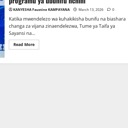
programu ya ubunifu nchini
KANYESHA Faustine KAMPAYANA
March 13, 2026
0
Katika mwendelezo wa kuhakikisha bunifu na biashara
changa za vijana zinaendelezwa, Tume ya Taifa ya
Sayansi na...
Read
Read More
more
about
COSTECH
na
Sahara
Ventures
kuja
na
programu
ya
ubunifu
nchini