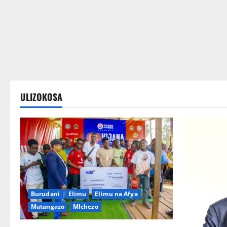
Wateja wanakusubiri
ULIZOKOSA
Burudani
Elimu
Elimu na Afya
Matangazo
MIchezo