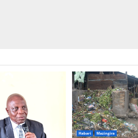
Picha za matukio ya kijana smart
Habari
Mazingira