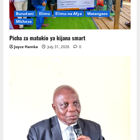
Burudani
Elimu
Elimu na Afya
Matangazo
MIchezo
Picha za matukio ya kijana smart
Joyce Hamka
July 31, 2026
0