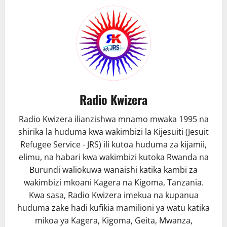
dhidi
ya
Ebola
Radio Kwizera
Radio Kwizera ilianzishwa mnamo mwaka 1995 na
shirika la huduma kwa wakimbizi la Kijesuiti (Jesuit
Refugee Service - JRS) ili kutoa huduma za kijamii,
elimu, na habari kwa wakimbizi kutoka Rwanda na
Burundi waliokuwa wanaishi katika kambi za
wakimbizi mkoani Kagera na Kigoma, Tanzania.
Kwa sasa, Radio Kwizera imekua na kupanua
huduma zake hadi kufikia mamilioni ya watu katika
mikoa ya Kagera, Kigoma, Geita, Mwanza,