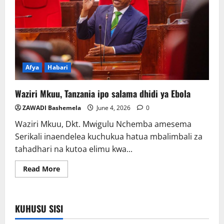
Afya
Habari
Waziri Mkuu, Tanzania ipo salama dhidi ya Ebola
ZAWADI Bashemela
June 4, 2026
0
Waziri Mkuu, Dkt. Mwigulu Nchemba amesema
Serikali inaendelea kuchukua hatua mbalimbali za
tahadhari na kutoa elimu kwa...
Read
Read More
more
about
Waziri
Mkuu,
Tanzania
KUHUSU SISI
ipo
salama