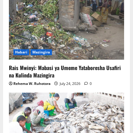
Habari
Mazingira
Rais Mwinyi: Mabasi ya Umeme Yataboresha Usafiri
na Kulinda Mazingira
Rehema W. Ruhotora
July 24, 2026
0