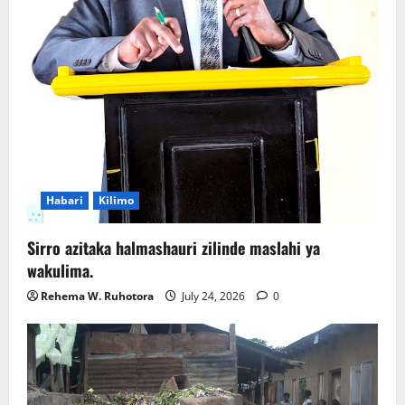
Habari
Kilimo
Sirro azitaka halmashauri zilinde maslahi ya
wakulima.
Rehema W. Ruhotora
July 24, 2026
0