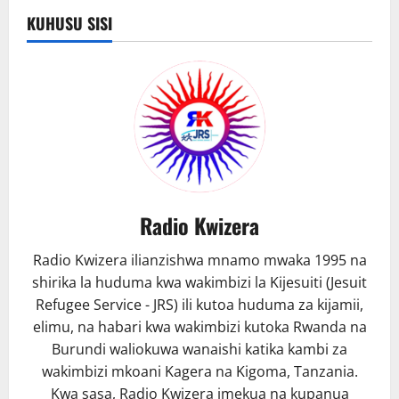
13
BILA
KUHUSU SISI
MANGWEA
NA
URITHI
WAKE
WA
HIP
HOP
BONGO
Radio Kwizera
Radio Kwizera ilianzishwa mnamo mwaka 1995 na
shirika la huduma kwa wakimbizi la Kijesuiti (Jesuit
Refugee Service - JRS) ili kutoa huduma za kijamii,
elimu, na habari kwa wakimbizi kutoka Rwanda na
Burundi waliokuwa wanaishi katika kambi za
wakimbizi mkoani Kagera na Kigoma, Tanzania.
Kwa sasa, Radio Kwizera imekua na kupanua