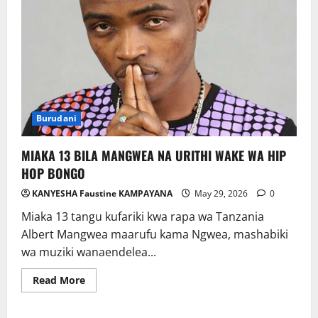
Burudani
MIAKA 13 BILA MANGWEA NA URITHI WAKE WA HIP
HOP BONGO
KANYESHA Faustine KAMPAYANA
May 29, 2026
0
Miaka 13 tangu kufariki kwa rapa wa Tanzania
Albert Mangwea maarufu kama Ngwea, mashabiki
wa muziki wanaendelea...
Read
Read More
more
about
MIAKA