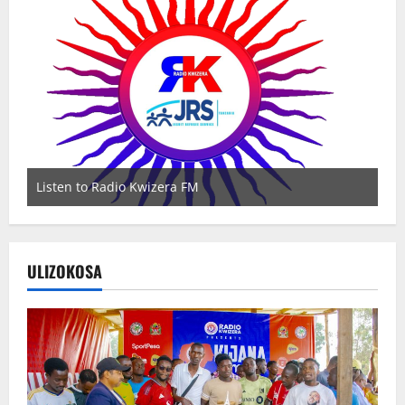
Listen to Radio Kwizera FM
Wa
ULIZOKOSA