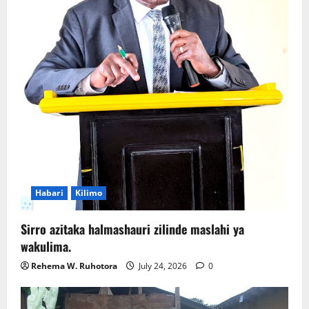
Habari
Kilimo
Sirro azitaka halmashauri zilinde maslahi ya
wakulima.
Rehema W. Ruhotora
July 24, 2026
0