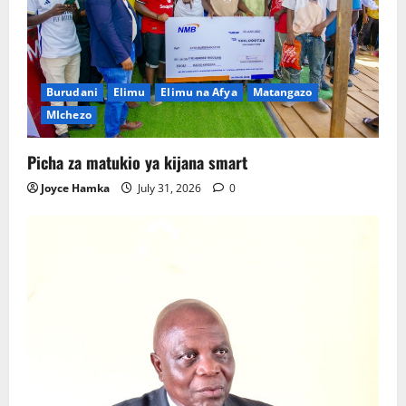
Burudani
Elimu
Elimu na Afya
Matangazo
MIchezo
Picha za matukio ya kijana smart
Joyce Hamka
July 31, 2026
0