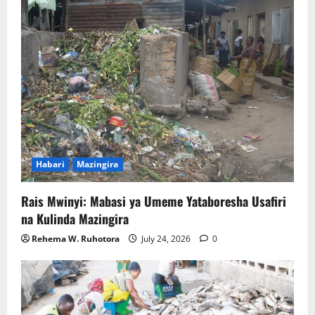
Habari
Mazingira
Rais Mwinyi: Mabasi ya Umeme Yataboresha Usafiri
na Kulinda Mazingira
Rehema W. Ruhotora
July 24, 2026
0