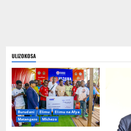
Wateja wanakusubiri
ULIZOKOSA
Burudani
Elimu
Elimu na Afya
Matangazo
MIchezo