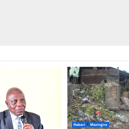
Picha za matukio ya kijana smart
Habari
Mazingira