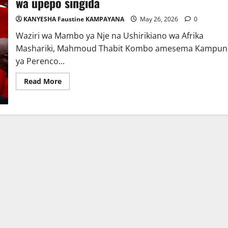
wa upepo singida
KANYESHA Faustine KAMPAYANA
May 26, 2026
0
Waziri wa Mambo ya Nje na Ushirikiano wa Afrika
Mashariki, Mahmoud Thabit Kombo amesema Kampun
ya Perenco...
Read
Read More
more
about
USD
Mil.
300
kuwekezwa
umeme
wa
mfumo
wa
upepo
singida