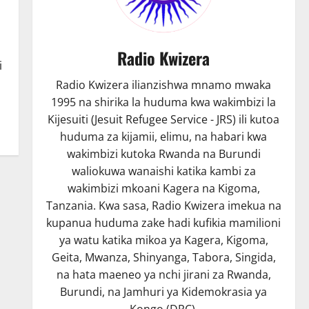
Radio Kwizera
i
Radio Kwizera ilianzishwa mnamo mwaka
1995 na shirika la huduma kwa wakimbizi la
Kijesuiti (Jesuit Refugee Service - JRS) ili kutoa
huduma za kijamii, elimu, na habari kwa
wakimbizi kutoka Rwanda na Burundi
waliokuwa wanaishi katika kambi za
wakimbizi mkoani Kagera na Kigoma,
Tanzania. Kwa sasa, Radio Kwizera imekua na
kupanua huduma zake hadi kufikia mamilioni
ya watu katika mikoa ya Kagera, Kigoma,
Geita, Mwanza, Shinyanga, Tabora, Singida,
na hata maeneo ya nchi jirani za Rwanda,
Burundi, na Jamhuri ya Kidemokrasia ya