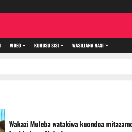
I
VIDEO
KUHUSU SISI
WASILIANA NASI
Wakazi Muleba watakiwa kuondoa mitazam