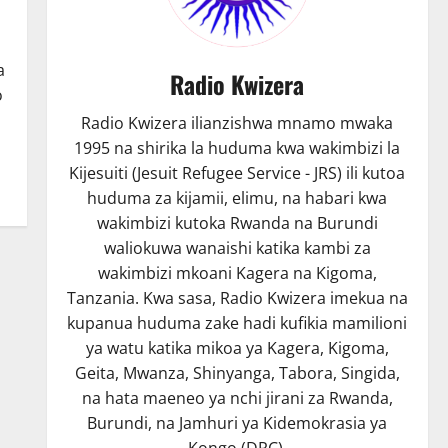
a
Radio Kwizera
o
Radio Kwizera ilianzishwa mnamo mwaka
1995 na shirika la huduma kwa wakimbizi la
Kijesuiti (Jesuit Refugee Service - JRS) ili kutoa
huduma za kijamii, elimu, na habari kwa
wakimbizi kutoka Rwanda na Burundi
waliokuwa wanaishi katika kambi za
wakimbizi mkoani Kagera na Kigoma,
Tanzania. Kwa sasa, Radio Kwizera imekua na
kupanua huduma zake hadi kufikia mamilioni
ya watu katika mikoa ya Kagera, Kigoma,
Geita, Mwanza, Shinyanga, Tabora, Singida,
na hata maeneo ya nchi jirani za Rwanda,
Burundi, na Jamhuri ya Kidemokrasia ya