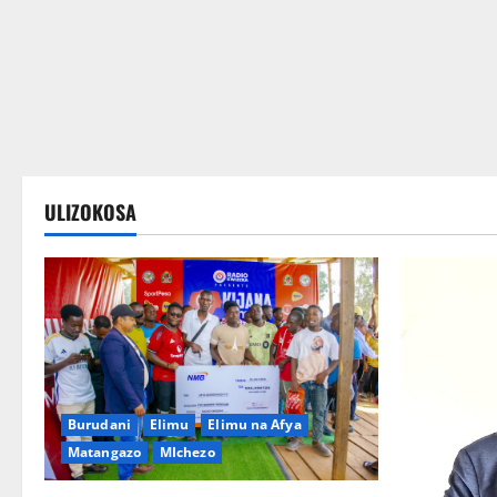
Wateja wanakusubiri
ULIZOKOSA
Burudani
Elimu
Elimu na Afya
Matangazo
MIchezo