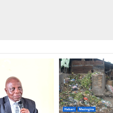
Picha za matukio ya kijana smart
Habari
Mazingira