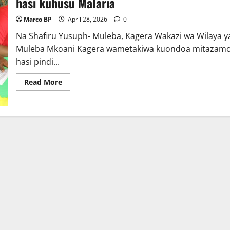
hasi kuhusu Malaria
Marco BP
April 28, 2026
0
Na Shafiru Yusuph- Muleba, Kagera Wakazi wa Wilaya y
Muleba Mkoani Kagera wametakiwa kuondoa mitazam
hasi pindi...
Read
Read More
more
about
Wakazi
Muleba
watakiwa
kuondoa
mitazamo
hasi
kuhusu
Malaria