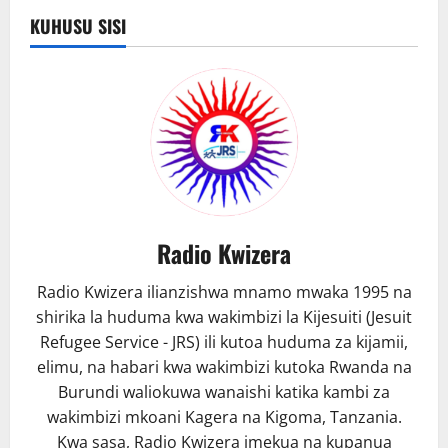
13
BILA
KUHUSU SISI
MANGWEA
NA
URITHI
WAKE
WA
HIP
HOP
BONGO
Radio Kwizera
Radio Kwizera ilianzishwa mnamo mwaka 1995 na
shirika la huduma kwa wakimbizi la Kijesuiti (Jesuit
Refugee Service - JRS) ili kutoa huduma za kijamii,
elimu, na habari kwa wakimbizi kutoka Rwanda na
Burundi waliokuwa wanaishi katika kambi za
wakimbizi mkoani Kagera na Kigoma, Tanzania.
Kwa sasa, Radio Kwizera imekua na kupanua