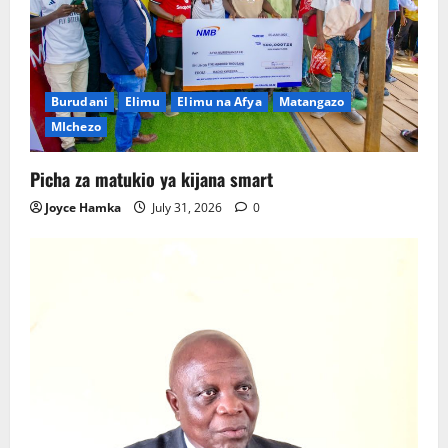
Burudani
Elimu
Elimu na Afya
Matangazo
MIchezo
Picha za matukio ya kijana smart
Joyce Hamka
July 31, 2026
0