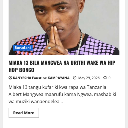
Burudani
MIAKA 13 BILA MANGWEA NA URITHI WAKE WA HIP
HOP BONGO
KANYESHA Faustine KAMPAYANA
May 29, 2026
0
Miaka 13 tangu kufariki kwa rapa wa Tanzania
Albert Mangwea maarufu kama Ngwea, mashabiki
wa muziki wanaendelea...
Read
Read More
more
about
MIAKA