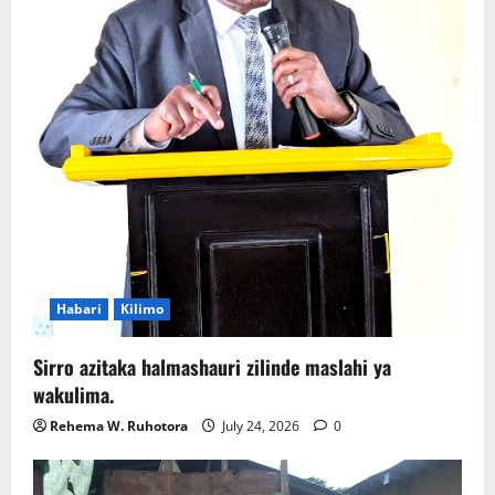
Habari
Kilimo
Sirro azitaka halmashauri zilinde maslahi ya
wakulima.
Rehema W. Ruhotora
July 24, 2026
0