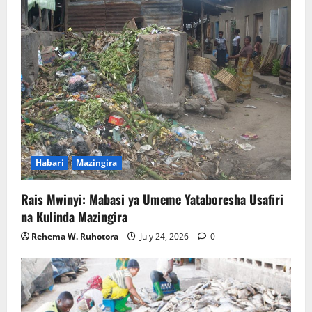
Habari
Mazingira
Rais Mwinyi: Mabasi ya Umeme Yataboresha Usafiri
na Kulinda Mazingira
Rehema W. Ruhotora
July 24, 2026
0