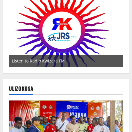
Listen to Radio Kwizera FM
Wa
ULIZOKOSA