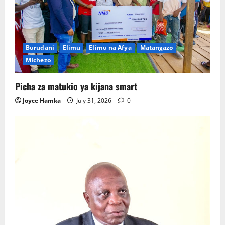
Burudani
Elimu
Elimu na Afya
Matangazo
MIchezo
Picha za matukio ya kijana smart
Joyce Hamka
July 31, 2026
0