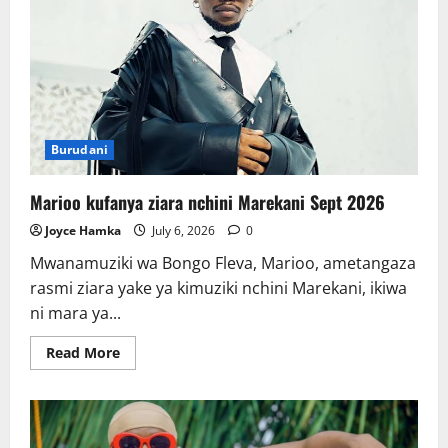
Burudani
Marioo kufanya ziara nchini Marekani Sept 2026
Joyce Hamka
July 6, 2026
0
Mwanamuziki wa Bongo Fleva, Marioo, ametangaza
rasmi ziara yake ya kimuziki nchini Marekani, ikiwa
ni mara ya...
Read
Read More
more
about
Marioo
kufanya
ziara
nchini