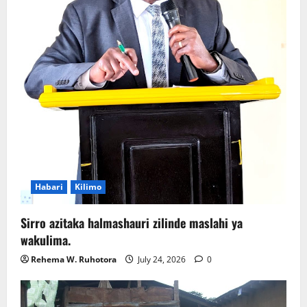
Habari
Kilimo
Sirro azitaka halmashauri zilinde maslahi ya
wakulima.
Rehema W. Ruhotora
July 24, 2026
0