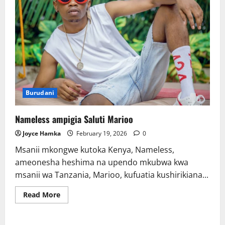
Marekani
Sept
2026
Burudani
Nameless ampigia Saluti Marioo
Joyce Hamka
February 19, 2026
0
Msanii mkongwe kutoka Kenya, Nameless,
ameonesha heshima na upendo mkubwa kwa
msanii wa Tanzania, Marioo, kufuatia kushirikiana...
Read
Read More
more
about
Nameless
ampigia