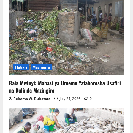
Habari
Mazingira
Rais Mwinyi: Mabasi ya Umeme Yataboresha Usafiri
na Kulinda Mazingira
Rehema W. Ruhotora
July 24, 2026
0