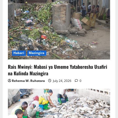
Habari
Mazingira
Rais Mwinyi: Mabasi ya Umeme Yataboresha Usafiri
na Kulinda Mazingira
Rehema W. Ruhotora
July 24, 2026
0