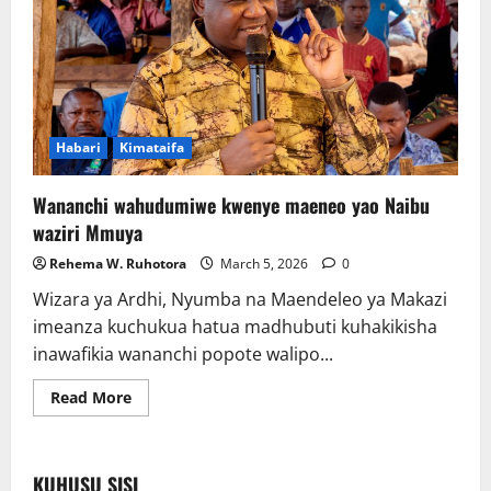
Habari
Kimataifa
Wananchi wahudumiwe kwenye maeneo yao Naibu
waziri Mmuya
Rehema W. Ruhotora
March 5, 2026
0
Wizara ya Ardhi, Nyumba na Maendeleo ya Makazi
imeanza kuchukua hatua madhubuti kuhakikisha
inawafikia wananchi popote walipo...
Read
Read More
more
about
Wananchi
wahudumiwe
kwenye
KUHUSU SISI
maeneo