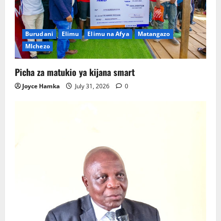
Burudani
Elimu
Elimu na Afya
Matangazo
MIchezo
Picha za matukio ya kijana smart
Joyce Hamka
July 31, 2026
0