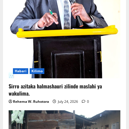
Habari
Kilimo
Sirro azitaka halmashauri zilinde maslahi ya
wakulima.
Rehema W. Ruhotora
July 24, 2026
0