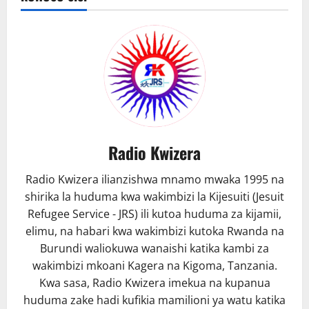
yao
Naibu
waziri
Mmuya
Radio Kwizera
Radio Kwizera ilianzishwa mnamo mwaka 1995 na
shirika la huduma kwa wakimbizi la Kijesuiti (Jesuit
Refugee Service - JRS) ili kutoa huduma za kijamii,
elimu, na habari kwa wakimbizi kutoka Rwanda na
Burundi waliokuwa wanaishi katika kambi za
wakimbizi mkoani Kagera na Kigoma, Tanzania.
Kwa sasa, Radio Kwizera imekua na kupanua
huduma zake hadi kufikia mamilioni ya watu katika