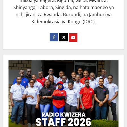
mikoa ya Kagera, Kigoma, Geita, Mwanza,
Shinyanga, Tabora, Singida, na hata maeneo ya
nchi jirani za Rwanda, Burundi, na Jamhuri ya
Kidemokrasia ya Kongo (DRC).