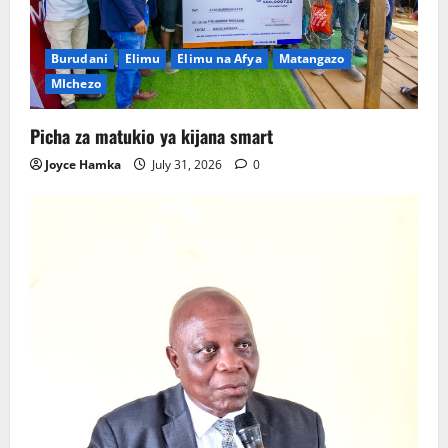
Burudani
Elimu
Elimu na Afya
Matangazo
MIchezo
Picha za matukio ya kijana smart
Joyce Hamka
July 31, 2026
0