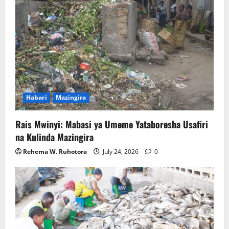
Habari
Mazingira
Rais Mwinyi: Mabasi ya Umeme Yataboresha Usafiri
na Kulinda Mazingira
Rehema W. Ruhotora
July 24, 2026
0