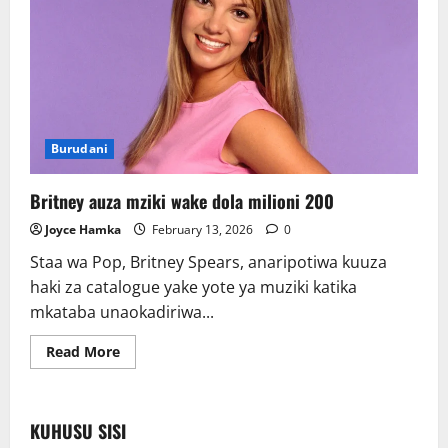
Burudani
Britney auza mziki wake dola milioni 200
Joyce Hamka
February 13, 2026
0
Staa wa Pop, Britney Spears, anaripotiwa kuuza
haki za catalogue yake yote ya muziki katika
mkataba unaokadiriwa...
Read
Read More
more
about
Britney
auza
mziki
KUHUSU SISI
wake