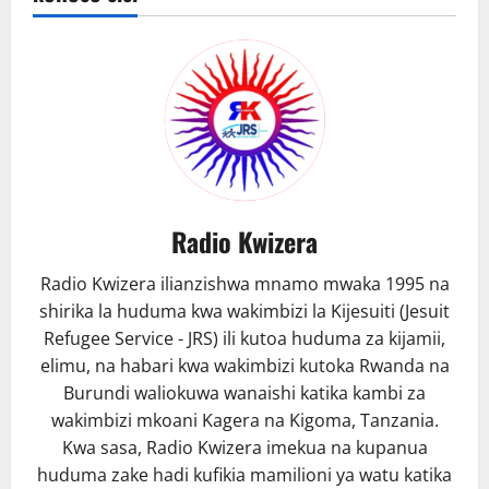
askari
mwenye
ndoto
kubwa
kimuziki
Radio Kwizera
Radio Kwizera ilianzishwa mnamo mwaka 1995 na
shirika la huduma kwa wakimbizi la Kijesuiti (Jesuit
Refugee Service - JRS) ili kutoa huduma za kijamii,
elimu, na habari kwa wakimbizi kutoka Rwanda na
Burundi waliokuwa wanaishi katika kambi za
wakimbizi mkoani Kagera na Kigoma, Tanzania.
Kwa sasa, Radio Kwizera imekua na kupanua
huduma zake hadi kufikia mamilioni ya watu katika