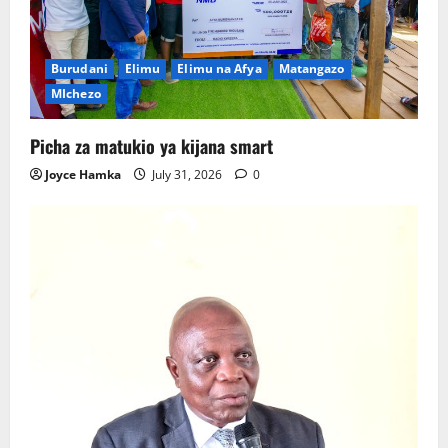
Burudani
Elimu
Elimu na Afya
Matangazo
MIchezo
Picha za matukio ya kijana smart
Joyce Hamka
July 31, 2026
0