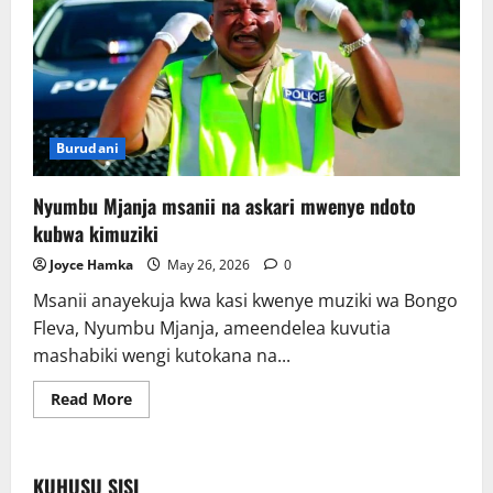
Burudani
Nyumbu Mjanja msanii na askari mwenye ndoto
kubwa kimuziki
Joyce Hamka
May 26, 2026
0
Msanii anayekuja kwa kasi kwenye muziki wa Bongo
Fleva, Nyumbu Mjanja, ameendelea kuvutia
mashabiki wengi kutokana na...
Read
Read More
more
about
Nyumbu
Mjanja
msanii
KUHUSU SISI
na