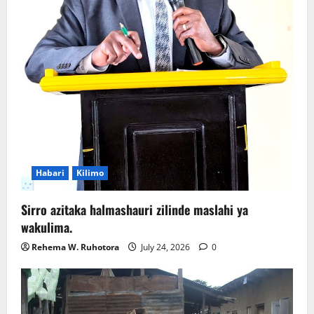
Habari
Kilimo
Sirro azitaka halmashauri zilinde maslahi ya
wakulima.
Rehema W. Ruhotora
July 24, 2026
0