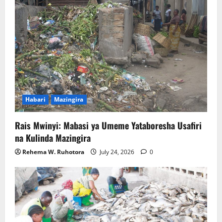
Habari
Mazingira
Rais Mwinyi: Mabasi ya Umeme Yataboresha Usafiri
na Kulinda Mazingira
Rehema W. Ruhotora
July 24, 2026
0