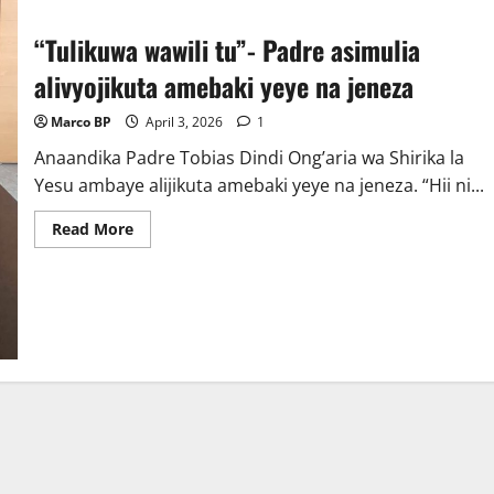
“Tulikuwa wawili tu”- Padre asimulia
alivyojikuta amebaki yeye na jeneza
Marco BP
April 3, 2026
1
Anaandika Padre Tobias Dindi Ong’aria wa Shirika la
Yesu ambaye alijikuta amebaki yeye na jeneza. “Hii ni...
Read
Read More
more
about
“Tulikuwa
wawili
tu”-
Padre
asimulia
alivyojikuta
amebaki
yeye
na
jeneza