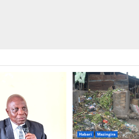
Picha za matukio ya kijana smart
Habari
Mazingira