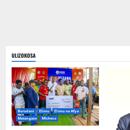
Wateja wanakusubiri
ULIZOKOSA
Burudani
Elimu
Elimu na Afya
Matangazo
MIchezo