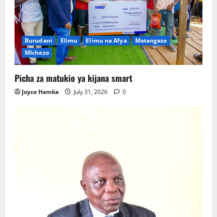
Burudani
Elimu
Elimu na Afya
Matangazo
MIchezo
Picha za matukio ya kijana smart
Joyce Hamka
July 31, 2026
0