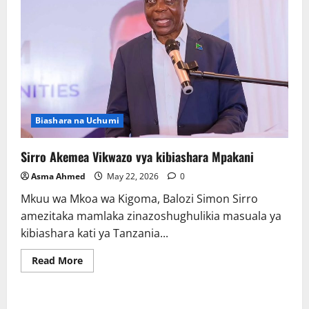
Biashara na Uchumi
Sirro Akemea Vikwazo vya kibiashara Mpakani
Asma Ahmed
May 22, 2026
0
Mkuu wa Mkoa wa Kigoma, Balozi Simon Sirro
amezitaka mamlaka zinazoshughulikia masuala ya
kibiashara kati ya Tanzania...
Read
Read More
more
about
Sirro
Akemea
Vikwazo