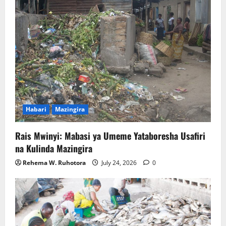
Habari
Mazingira
Rais Mwinyi: Mabasi ya Umeme Yataboresha Usafiri
na Kulinda Mazingira
Rehema W. Ruhotora
July 24, 2026
0