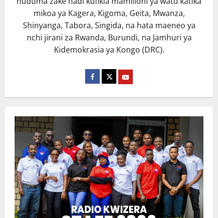
huduma zake hadi kufikia mamilioni ya watu katika
mikoa ya Kagera, Kigoma, Geita, Mwanza,
Shinyanga, Tabora, Singida, na hata maeneo ya
nchi jirani za Rwanda, Burundi, na Jamhuri ya
Kidemokrasia ya Kongo (DRC).