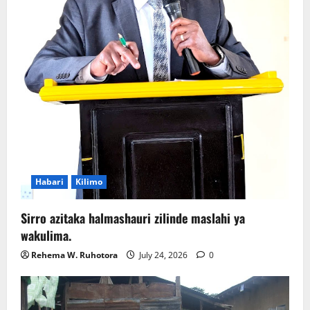
Habari
Kilimo
Sirro azitaka halmashauri zilinde maslahi ya
wakulima.
Rehema W. Ruhotora
July 24, 2026
0