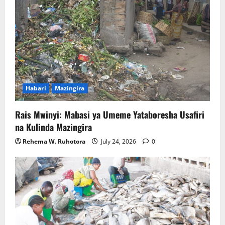
Habari
Mazingira
Rais Mwinyi: Mabasi ya Umeme Yataboresha Usafiri
na Kulinda Mazingira
Rehema W. Ruhotora
July 24, 2026
0