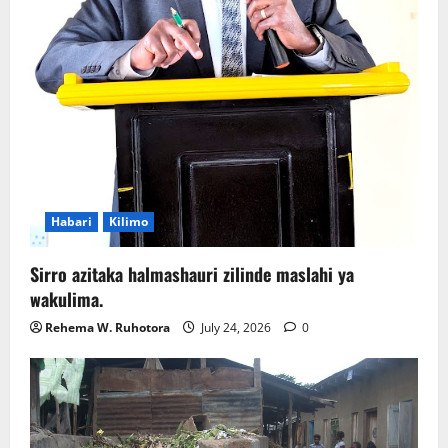
Habari
Kilimo
Sirro azitaka halmashauri zilinde maslahi ya
wakulima.
Rehema W. Ruhotora
July 24, 2026
0