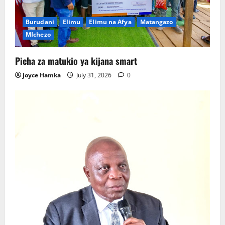
Burudani
Elimu
Elimu na Afya
Matangazo
MIchezo
Picha za matukio ya kijana smart
Joyce Hamka
July 31, 2026
0