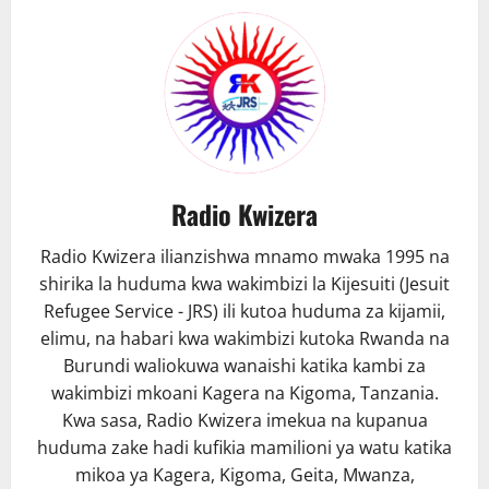
Ndege
kutua
baharini
Radio Kwizera
Radio Kwizera ilianzishwa mnamo mwaka 1995 na
shirika la huduma kwa wakimbizi la Kijesuiti (Jesuit
Refugee Service - JRS) ili kutoa huduma za kijamii,
elimu, na habari kwa wakimbizi kutoka Rwanda na
Burundi waliokuwa wanaishi katika kambi za
wakimbizi mkoani Kagera na Kigoma, Tanzania.
Kwa sasa, Radio Kwizera imekua na kupanua
huduma zake hadi kufikia mamilioni ya watu katika
mikoa ya Kagera, Kigoma, Geita, Mwanza,