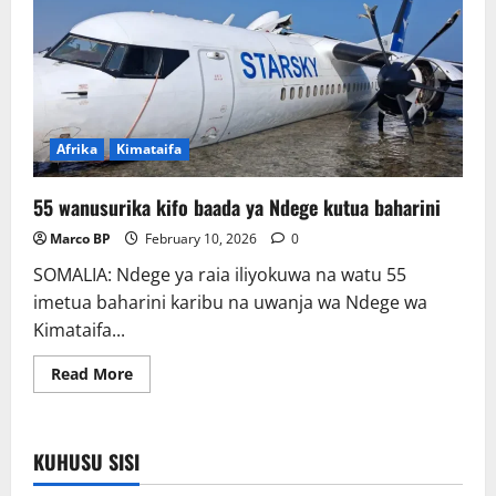
Afrika
Kimataifa
55 wanusurika kifo baada ya Ndege kutua baharini
Marco BP
February 10, 2026
0
SOMALIA: Ndege ya raia iliyokuwa na watu 55
imetua baharini karibu na uwanja wa Ndege wa
Kimataifa...
Read
Read More
more
about
55
wanusurika
kifo
KUHUSU SISI
baada
ya