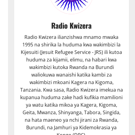
Radio Kwizera
a
Radio Kwizera ilianzishwa mnamo mwaka
1995 na shirika la huduma kwa wakimbizi la
Kijesuiti (Jesuit Refugee Service - JRS) ili kutoa
huduma za kijamii, elimu, na habari kwa
wakimbizi kutoka Rwanda na Burundi
waliokuwa wanaishi katika kambi za
wakimbizi mkoani Kagera na Kigoma,
Tanzania. Kwa sasa, Radio Kwizera imekua na
kupanua huduma zake hadi kufikia mamilioni
a
ya watu katika mikoa ya Kagera, Kigoma,
Geita, Mwanza, Shinyanga, Tabora, Singida,
na hata maeneo ya nchi jirani za Rwanda,
Burundi, na Jamhuri ya Kidemokrasia ya