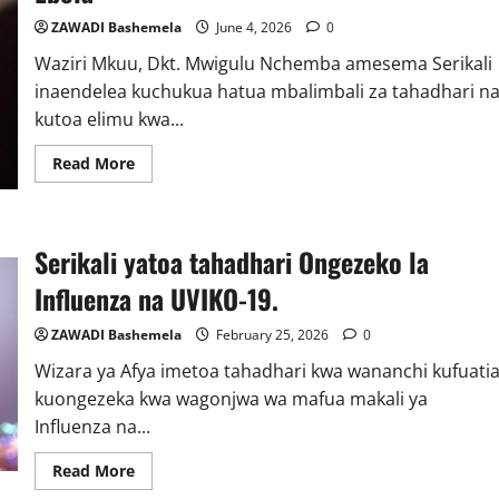
ZAWADI Bashemela
June 4, 2026
0
Waziri Mkuu, Dkt. Mwigulu Nchemba amesema Serikali
inaendelea kuchukua hatua mbalimbali za tahadhari n
kutoa elimu kwa...
Read
Read More
more
about
Waziri
Mkuu,
Tanzania
Serikali yatoa tahadhari Ongezeko la
ipo
salama
dhidi
Influenza na UVIKO-19.
ya
Ebola
ZAWADI Bashemela
February 25, 2026
0
Wizara ya Afya imetoa tahadhari kwa wananchi kufuati
kuongezeka kwa wagonjwa wa mafua makali ya
Influenza na...
Read
Read More
more