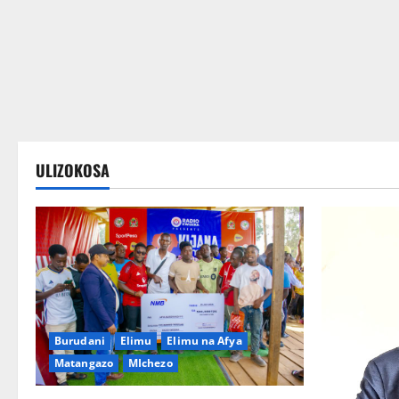
Wateja wanakusubiri
ULIZOKOSA
Burudani
Elimu
Elimu na Afya
Matangazo
MIchezo