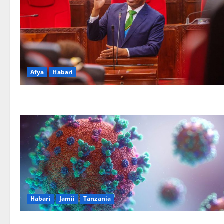
Afya
Habari
Habari
Jamii
Tanzania