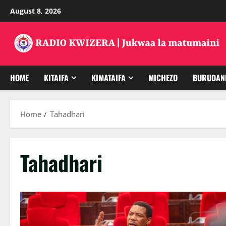
Skip
August 8, 2026
to
content
HOME
KITAIFA
KIMATAIFA
MICHEZO
BURUDAN
Home
Tahadhari
Tahadhari