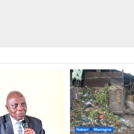
Picha za matukio ya kijana smart
Habari
Mazingira