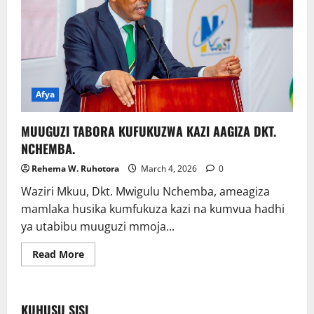
Afya
MUUGUZI TABORA KUFUKUZWA KAZI AAGIZA DKT.
NCHEMBA.
Rehema W. Ruhotora
March 4, 2026
0
Waziri Mkuu, Dkt. Mwigulu Nchemba, ameagiza
mamlaka husika kumfukuza kazi na kumvua hadhi
ya utabibu muuguzi mmoja...
Read
Read More
more
about
MUUGUZI
TABORA
KUFUKUZWA
KUHUSU SISI
KAZI