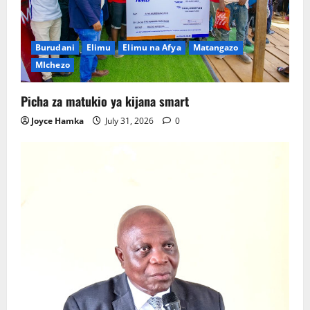
Burudani
Elimu
Elimu na Afya
Matangazo
MIchezo
Picha za matukio ya kijana smart
Joyce Hamka
July 31, 2026
0