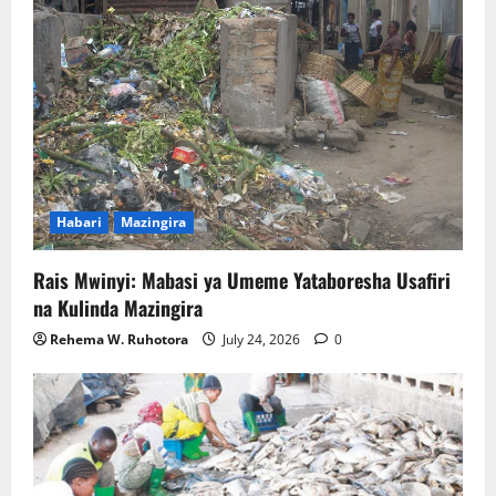
Habari
Mazingira
Rais Mwinyi: Mabasi ya Umeme Yataboresha Usafiri
na Kulinda Mazingira
Rehema W. Ruhotora
July 24, 2026
0