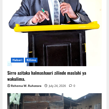
Habari
Kilimo
Sirro azitaka halmashauri zilinde maslahi ya
wakulima.
Rehema W. Ruhotora
July 24, 2026
0