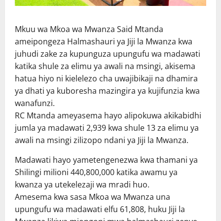
Mkuu wa Mkoa wa Mwanza Said Mtanda
ameipongeza Halmashauri ya Jiji la Mwanza kwa
juhudi zake za kupunguza upungufu wa madawati
katika shule za elimu ya awali na msingi, akisema
hatua hiyo ni kielelezo cha uwajibikaji na dhamira
ya dhati ya kuboresha mazingira ya kujifunzia kwa
wanafunzi.
RC Mtanda ameyasema hayo alipokuwa akikabidhi
jumla ya madawati 2,939 kwa shule 13 za elimu ya
awali na msingi zilizopo ndani ya Jiji la Mwanza.
Madawati hayo yametengenezwa kwa thamani ya
Shilingi milioni 440,800,000 katika awamu ya
kwanza ya utekelezaji wa mradi huo.
Amesema kwa sasa Mkoa wa Mwanza una
upungufu wa madawati elfu 61,808, huku Jiji la