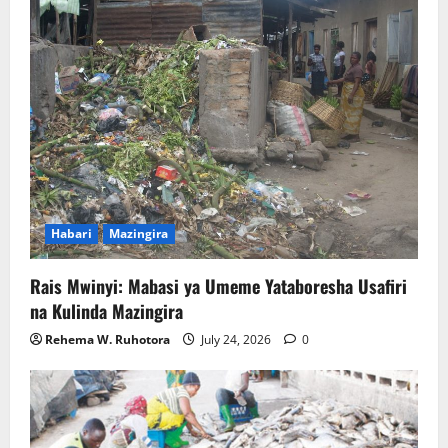
Habari
Mazingira
Rais Mwinyi: Mabasi ya Umeme Yataboresha Usafiri
na Kulinda Mazingira
Rehema W. Ruhotora
July 24, 2026
0