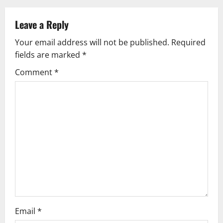
a
Leave a Reply
v
Your email address will not be published.
Required
fields are marked
*
i
Comment
*
g
a
t
i
o
n
Email
*