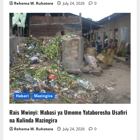
Rehema W. Ruhotora
July 24, 2026
0
Habari
Mazingira
Rais Mwinyi: Mabasi ya Umeme Yataboresha Usafiri
na Kulinda Mazingira
Rehema W. Ruhotora
July 24, 2026
0