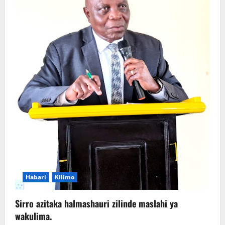
Habari
Kilimo
Sirro azitaka halmashauri zilinde maslahi ya
wakulima.