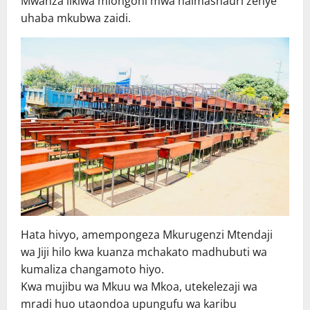
Mwanza likiwa miongoni mwa halmashauri zenye
uhaba mkubwa zaidi.
Hata hivyo, amempongeza Mkurugenzi Mtendaji
wa Jiji hilo kwa kuanza mchakato madhubuti wa
kumaliza changamoto hiyo.
Kwa mujibu wa Mkuu wa Mkoa, utekelezaji wa
mradi huo utaondoa upungufu wa karibu