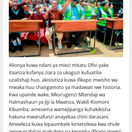
Alionya kuwa ndani ya miezi mitatu Ofisi yake
itaanza kufanya ziara za ukaguzi kufuatilia
uzalishaji huo, akisisitiza kuwa ifikapo mwisho wa
mwaka huu changamoto ya madawati iwe historia.
Kwa upande wake, Mkurugenzi Mtendaji wa
Halmashauri ya Jiji la Mwanza, Wakili Kiomoni
Kibamba, amesema wamejipanga kuhakikisha
hakuna mwanafunzi anayekaa chini darasani.
Ameeleza kuwa kipaumbele kimetolewa kwa shule
zenye mahitaji makubwa na kwamba ifikapo mwezi