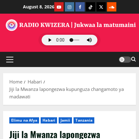
Skip
Youtube
Instagram
Facebook
TikTok
Twitter
SoundClauds
August 8, 2026
to
content
Primary
Menu
Home
Habari
Jiji la Mwanza lapongezwa kupunguza changamoto ya
madawati
Elimu na Afya
Habari
Jamii
Tanzania
Jiji la Mwanza lapongezwa