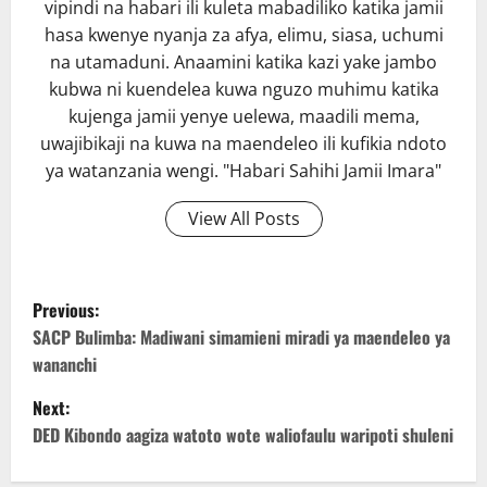
vipindi na habari ili kuleta mabadiliko katika jamii
hasa kwenye nyanja za afya, elimu, siasa, uchumi
na utamaduni. Anaamini katika kazi yake jambo
kubwa ni kuendelea kuwa nguzo muhimu katika
kujenga jamii yenye uelewa, maadili mema,
uwajibikaji na kuwa na maendeleo ili kufikia ndoto
ya watanzania wengi. "Habari Sahihi Jamii Imara"
View All Posts
P
Previous:
o
SACP Bulimba: Madiwani simamieni miradi ya maendeleo ya
wananchi
s
Next:
t
DED Kibondo aagiza watoto wote waliofaulu waripoti shuleni
n