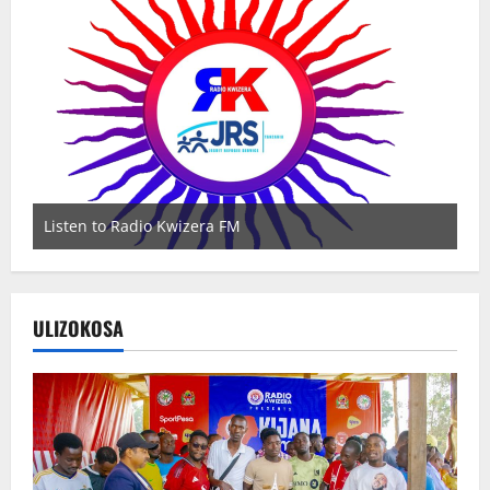
Listen to Radio Kwizera FM
Wat
ULIZOKOSA