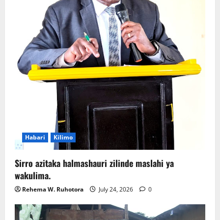
Habari
Kilimo
Sirro azitaka halmashauri zilinde maslahi ya
wakulima.
Rehema W. Ruhotora
July 24, 2026
0