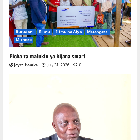
Burudani
Elimu
Elimu na Afya
Matangazo
MIchezo
Picha za matukio ya kijana smart
Joyce Hamka
July 31, 2026
0