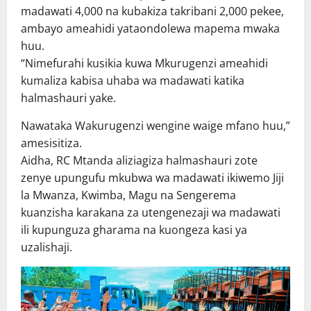
madawati 4,000 na kubakiza takribani 2,000 pekee,
ambayo ameahidi yataondolewa mapema mwaka
huu.
“Nimefurahi kusikia kuwa Mkurugenzi ameahidi
kumaliza kabisa uhaba wa madawati katika
halmashauri yake.
Nawataka Wakurugenzi wengine waige mfano huu,”
amesisitiza.
Aidha, RC Mtanda aliziagiza halmashauri zote
zenye upungufu mkubwa wa madawati ikiwemo Jiji
la Mwanza, Kwimba, Magu na Sengerema
kuanzisha karakana za utengenezaji wa madawati
ili kupunguza gharama na kuongeza kasi ya
uzalishaji.