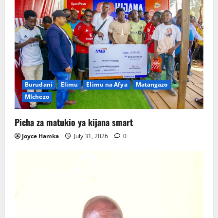
Burudani
Elimu
Elimu na Afya
Matangazo
MIchezo
Picha za matukio ya kijana smart
Joyce Hamka
July 31, 2026
0