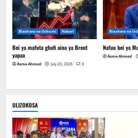
Biashara na Uchumi
Habari
Biashara na U
Bei ya mafuta ghafi aina ya Brent
Nafuu bei ya Ma
yapaa
Asma Ahmed
Asma Ahmed
July 20, 2026
0
Wateja wanakusubiri
ULIZOKOSA