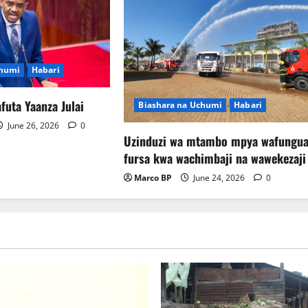
chumi
Habari
futa Yaanza Julai
Biashara na Uchumi
Habari
June 26, 2026
0
Uzinduzi wa mtambo mpya wafungu
fursa kwa wachimbaji na wawekezaji
Picha za matukio ya kijana smart
Marco BP
June 24, 2026
0