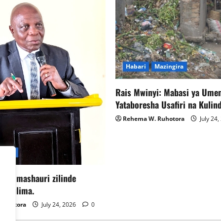
Habari
Mazingira
Rais Mwinyi: Mabasi ya Ume
Yataboresha Usafiri na Kulin
Rehema W. Ruhotora
July 24
ilimo
ka halmashauri zilinde
wakulima.
Ruhotora
July 24, 2026
0