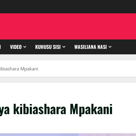
I
VIDEO
KUHUSU SISI
WASILIANA NASI
ibiashara Mpakani
ya kibiashara Mpakani