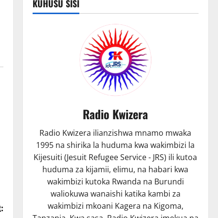
KUHUSU SISI
Radio Kwizera
Radio Kwizera ilianzishwa mnamo mwaka
1995 na shirika la huduma kwa wakimbizi la
Kijesuiti (Jesuit Refugee Service - JRS) ili kutoa
huduma za kijamii, elimu, na habari kwa
wakimbizi kutoka Rwanda na Burundi
waliokuwa wanaishi katika kambi za
wakimbizi mkoani Kagera na Kigoma,
:
Tanzania. Kwa sasa, Radio Kwizera imekua na