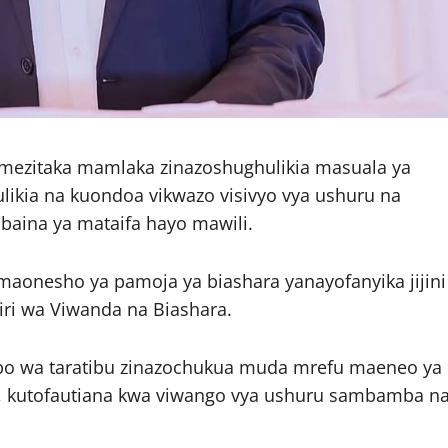
mezitaka mamlaka zinazoshughulikia masuala ya
ulikia na kuondoa vikwazo visivyo vya ushuru na
baina ya mataifa hayo mawili.
 maonesho ya pamoja ya biashara yanayofanyika jijini
ri wa Viwanda na Biashara.
epo wa taratibu zinazochukua muda mrefu maeneo ya
a, kutofautiana kwa viwango vya ushuru sambamba n