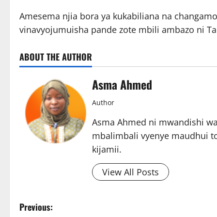
Amesema njia bora ya kukabiliana na changamot
vinavyojumuisha pande zote mbili ambazo ni Ta
ABOUT THE AUTHOR
Asma Ahmed
Author
Asma Ahmed ni mwandishi wa h
mbalimbali vyenye maudhui tof
kijamii.
View All Posts
P
Previous: