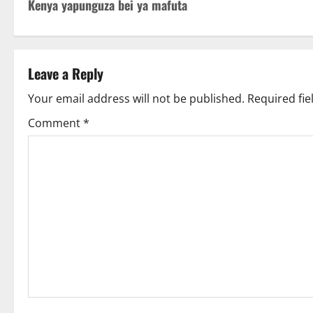
Kenya yapunguza bei ya mafuta
o
s
t
Leave a Reply
n
Your email address will not be published.
Required fi
Comment
*
a
v
i
g
a
t
i