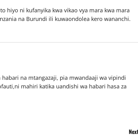
o hiyo ni kufanyika kwa vikao vya mara kwa mara
nzania na Burundi ili kuwaondolea kero wananchi.
abari na mtangazaji, pia mwandaaji wa vipindi
auti,ni mahiri katika uandishi wa habari hasa za
Next