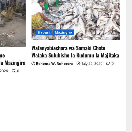
Habari
Mazingira
Wafanyabiashara wa Samaki Chato
Wataka Suluhisho la Kudumu la Majitaka
me
da Mazingira
Rehema W. Ruhotora
July 22, 2026
0
, 2026
0