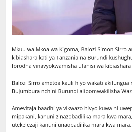
Mkuu wa Mkoa wa Kigoma, Balozi Simon Sirro a
kibiashara kati ya Tanzania na Burundi kushugh
forodha vinavyokwamisha ufanisi wa kibiashara 
Balozi Sirro ametoa kauli hiyo wakati akifungua
Bujumbura nchini Burundi alipomwakilisha Wazi
Amevitaja baadhi ya vikwazo hivyo kuwa ni uw
mipakani, kanuni zinazobadilika mara kwa mar
utekelezaji kanuni unaobadilika mara kwa mara.