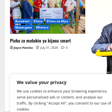
Burudani
Elimu
Elimu na Afya
Matangazo
MIchezo
Picha za matukio ya kijana smart
Joyce Hamka
July 31, 2026
0
Habari
K
We value your privacy
Sirro azita
We use cookies to enhance your browsing experience,
maslahi ya 
serve personalised ads or content, and analyse our
traffic. By clicking "Accept All", you consent to our use of
Rehema W. 
cookies.