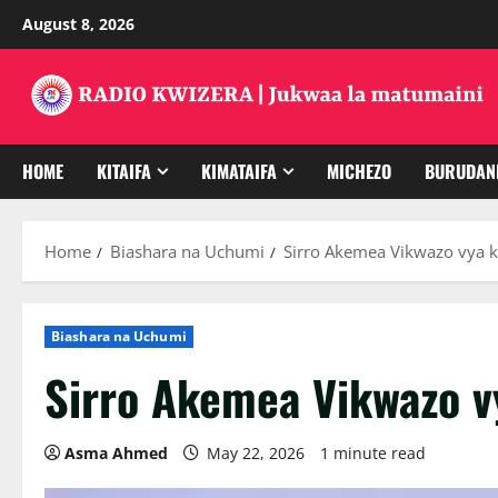
Skip
August 8, 2026
to
content
HOME
KITAIFA
KIMATAIFA
MICHEZO
BURUDAN
Home
Biashara na Uchumi
Sirro Akemea Vikwazo vya k
Biashara na Uchumi
Sirro Akemea Vikwazo v
Asma Ahmed
May 22, 2026
1 minute read