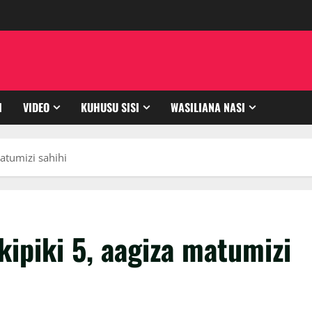
I
VIDEO
KUHUSU SISI
WASILIANA NASI
atumizi sahihi
ipiki 5, aagiza matumizi