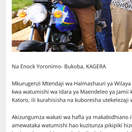
Na Enock Yoronimo- Bukoba, KAGERA
Mkurugenzi Mtendaji wa Halmashauri ya Wilaya y
kwa watumishi wa Idara ya Maendeleo ya Jamii k
Katoro, ili kurahisisha na kuboresha utekelezaji
Akizungumza wakati wa hafla ya makabidhiano ili
amewataka watumishi hao kuzitunza pikipiki hi