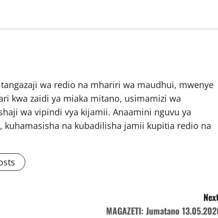
mtangazaji wa redio na mhariri wa maudhui, mwenye
ari kwa zaidi ya miaka mitano, usimamizi wa
shaji wa vipindi vya kijamii. Anaamini nguvu ya
, kuhamasisha na kubadilisha jamii kupitia redio na
osts
Next
MAGAZETI: Jumatano 13.05.202