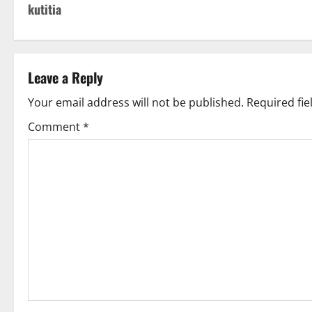
o
kutitia
s
t
Leave a Reply
n
Your email address will not be published.
Required fi
a
Comment
*
v
i
g
a
t
i