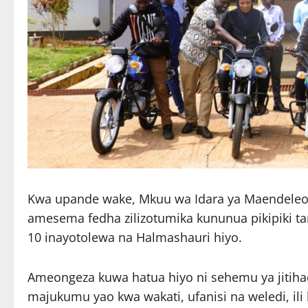
Kwa upande wake, Mkuu wa Idara ya Maendeleo ya
amesema fedha zilizotumika kununua pikipiki t
10 inayotolewa na Halmashauri hiyo.
Ameongeza kuwa hatua hiyo ni sehemu ya jitihad
majukumu yao kwa wakati, ufanisi na weledi, i