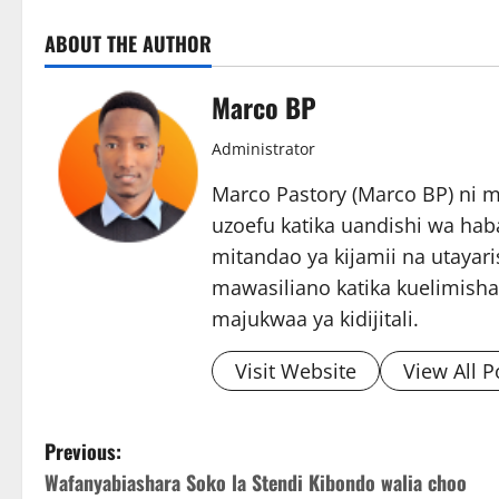
ABOUT THE AUTHOR
Marco BP
Administrator
Marco Pastory (Marco BP) ni 
uzoefu katika uandishi wa hab
mitandao ya kijamii na utayari
mawasiliano katika kuelimisha
majukwaa ya kidijitali.
Visit Website
View All P
P
Previous:
Wafanyabiashara Soko la Stendi Kibondo walia choo