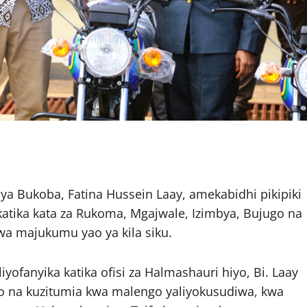
a Bukoba, Fatina Hussein Laay, amekabidhi pikipiki
atika kata za Rukoma, Mgajwale, Izimbya, Bujugo na
 wa majukumu yao ya kila siku.
yofanyika katika ofisi za Halmashauri hiyo, Bi. Laay
zo na kuzitumia kwa malengo yaliyokusudiwa, kwa