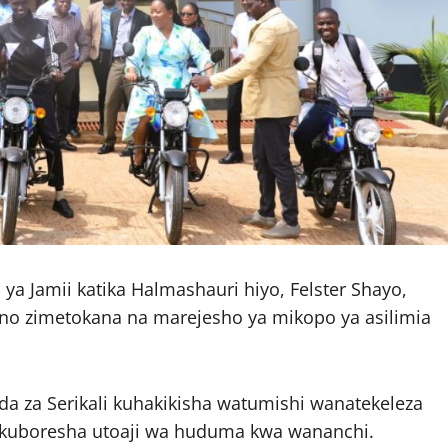
 Jamii katika Halmashauri hiyo, Felster Shayo,
ano zimetokana na marejesho ya mikopo ya asilimia
a za Serikali kuhakikisha watumishi wanatekeleza
li kuboresha utoaji wa huduma kwa wananchi.