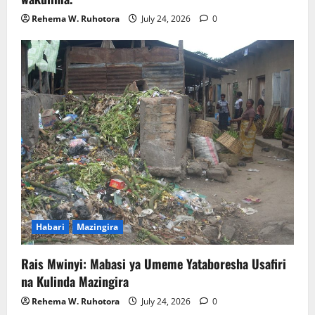
Rehema W. Ruhotora
July 24, 2026
0
Habari
Mazingira
Rais Mwinyi: Mabasi ya Umeme Yataboresha Usafiri
na Kulinda Mazingira
Rehema W. Ruhotora
July 24, 2026
0