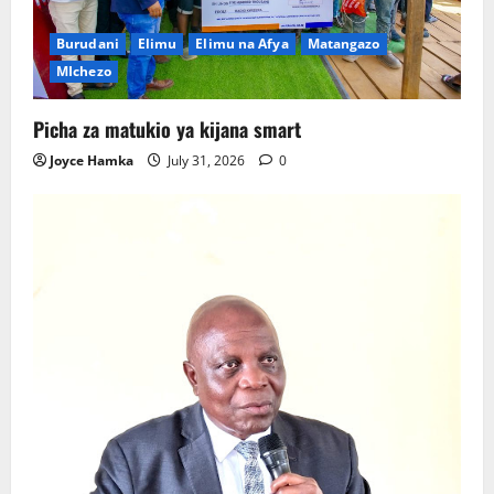
Burudani
Elimu
Elimu na Afya
Matangazo
MIchezo
Picha za matukio ya kijana smart
Joyce Hamka
July 31, 2026
0