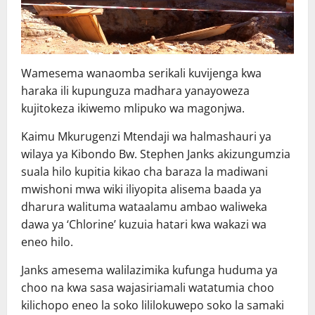
Wamesema wanaomba serikali kuvijenga kwa
haraka ili kupunguza madhara yanayoweza
kujitokeza ikiwemo mlipuko wa magonjwa.
Kaimu Mkurugenzi Mtendaji wa halmashauri ya
wilaya ya Kibondo Bw. Stephen Janks akizungumzia
suala hilo kupitia kikao cha baraza la madiwani
mwishoni mwa wiki iliyopita alisema baada ya
dharura walituma wataalamu ambao waliweka
dawa ya ‘Chlorine’ kuzuia hatari kwa wakazi wa
eneo hilo.
Janks amesema walilazimika kufunga huduma ya
choo na kwa sasa wajasiriamali watatumia choo
kilichopo eneo la soko lililokuwepo soko la samaki