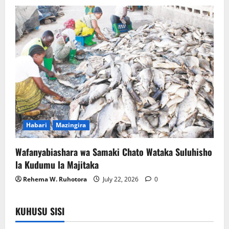
Habari
Mazingira
Wafanyabiashara wa Samaki Chato Wataka Suluhisho
la Kudumu la Majitaka
Rehema W. Ruhotora
July 22, 2026
0
KUHUSU SISI