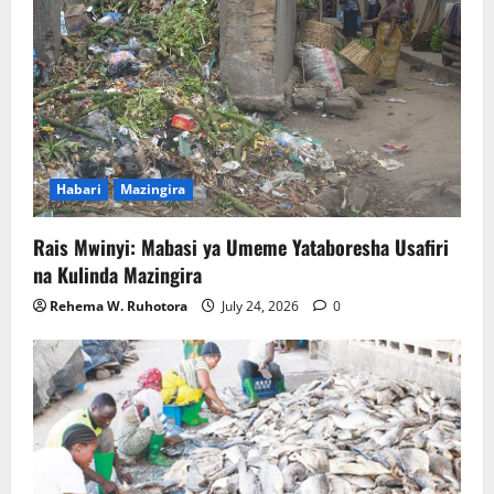
Habari
Mazingira
Rais Mwinyi: Mabasi ya Umeme Yataboresha Usafiri
na Kulinda Mazingira
Rehema W. Ruhotora
July 24, 2026
0