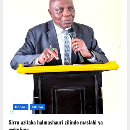
Habari
Kilimo
Sirro azitaka halmashauri zilinde maslahi ya
wakulima.