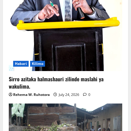
Habari
Kilimo
Sirro azitaka halmashauri zilinde maslahi ya
wakulima.
Rehema W. Ruhotora
July 24, 2026
0