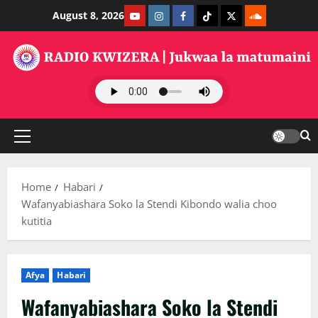
Skip
Youtube
Instagram
Facebook
TikTok
Twitter
SoundClauds
August 8, 2026
to
content
Primary
Menu
Home
Habari
Wafanyabiashara Soko la Stendi Kibondo walia choo
kutitia
Afya
Habari
Wafanyabiashara Soko la Stendi