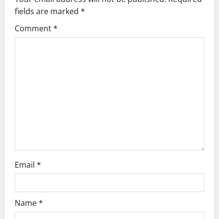
v
fields are marked
*
i
Comment
*
g
a
t
i
o
n
Email
*
Name
*