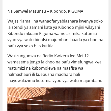
Na Samwel Masunzu – Kibondo, KIGOMA
Wajasiriamali na wanaofanyabiashara kwenye soko
la stendi ya zamani kata ya Kibondo mjini wilayani
Kibondo mkoani Kigoma wamelazimika kutumia
vyoo vya watu binafsi majumbani baada ya choo na
bafu vya soko hilo kutitia.
Wakizungumza na Redio Kwizera leo Mei 12
wamesema jengo la choo na bafu vimefungwa kwa
matumizi na kubomolewa na maafisa wa
halmashauri ili kuepusha madhara hali
inayowalazimu kutumia vyoo vya watu majumbani.