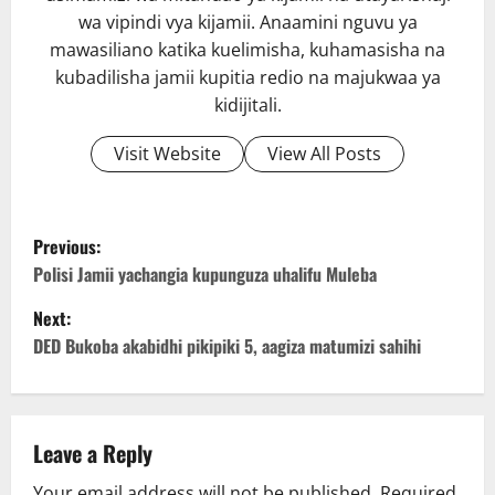
wa vipindi vya kijamii. Anaamini nguvu ya
mawasiliano katika kuelimisha, kuhamasisha na
kubadilisha jamii kupitia redio na majukwaa ya
kidijitali.
Visit Website
View All Posts
P
Previous:
o
Polisi Jamii yachangia kupunguza uhalifu Muleba
Next:
s
DED Bukoba akabidhi pikipiki 5, aagiza matumizi sahihi
t
n
Leave a Reply
a
Your email address will not be published.
Required