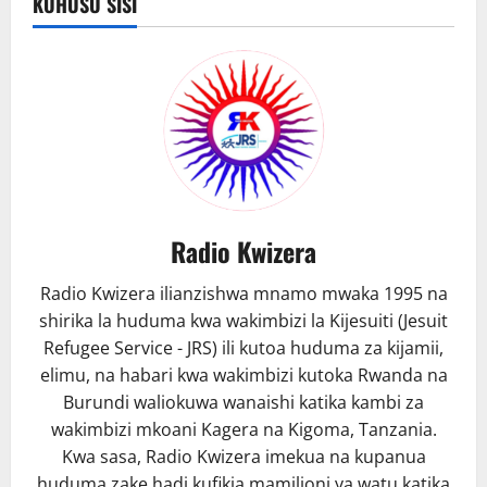
KUHUSU SISI
Radio Kwizera
Radio Kwizera ilianzishwa mnamo mwaka 1995 na
shirika la huduma kwa wakimbizi la Kijesuiti (Jesuit
Refugee Service - JRS) ili kutoa huduma za kijamii,
elimu, na habari kwa wakimbizi kutoka Rwanda na
Burundi waliokuwa wanaishi katika kambi za
wakimbizi mkoani Kagera na Kigoma, Tanzania.
Kwa sasa, Radio Kwizera imekua na kupanua
huduma zake hadi kufikia mamilioni ya watu katika