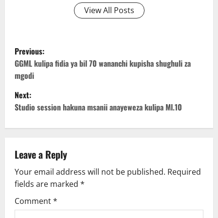
View All Posts
P
Previous:
o
GGML kulipa fidia ya bil 70 wananchi kupisha shughuli za
mgodi
s
Next:
t
Studio session hakuna msanii anayeweza kulipa Ml.10
n
a
Leave a Reply
v
Your email address will not be published.
Required
fields are marked
*
i
Comment
*
g