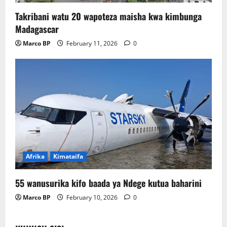
Takribani watu 20 wapoteza maisha kwa kimbunga
Madagascar
Marco BP
February 11, 2026
0
Afrika
Kimataifa
55 wanusurika kifo baada ya Ndege kutua baharini
Marco BP
February 10, 2026
0