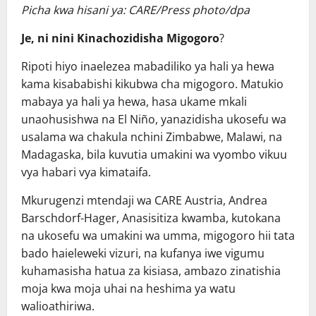
Picha kwa hisani ya: CARE/Press photo/dpa
Je, ni nini
Kinachozidisha Migogoro
?
Ripoti hiyo inaelezea mabadiliko ya hali ya hewa
kama kisababishi kikubwa cha migogoro. Matukio
mabaya ya hali ya hewa, hasa ukame mkali
unaohusishwa na El Niño, yanazidisha ukosefu wa
usalama wa chakula nchini Zimbabwe, Malawi, na
Madagaska, bila kuvutia umakini wa vyombo vikuu
vya habari vya kimataifa.
Mkurugenzi mtendaji wa CARE Austria, Andrea
Barschdorf-Hager, Anasisitiza kwamba, kutokana
na ukosefu wa umakini wa umma, migogoro hii tata
bado haieleweki vizuri, na kufanya iwe vigumu
kuhamasisha hatua za kisiasa, ambazo zinatishia
moja kwa moja uhai na heshima ya watu
walioathiriwa.