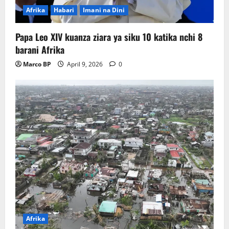
Afrika
Habari
Imani na Dini
Papa Leo XIV kuanza ziara ya siku 10 katika nchi 8
barani Afrika
Marco BP
April 9, 2026
0
Afrika