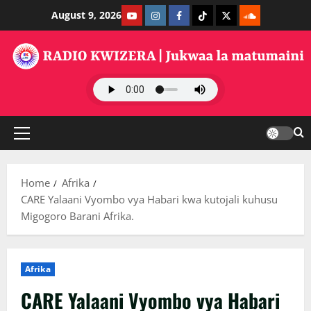
Skip
Youtube
Instagram
Facebook
TikTok
Twitter
SoundClauds
August 9, 2026
to
content
Primary
Menu
Home
Afrika
CARE Yalaani Vyombo vya Habari kwa kutojali kuhusu
Migogoro Barani Afrika.
Afrika
CARE Yalaani Vyombo vya Habari