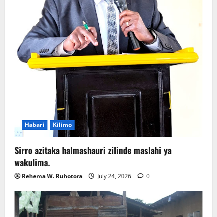
Habari
Kilimo
Sirro azitaka halmashauri zilinde maslahi ya
wakulima.
Rehema W. Ruhotora
July 24, 2026
0