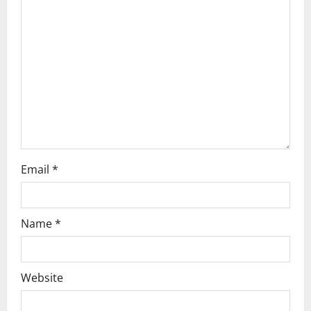
a
t
i
o
n
Email
*
Name
*
Website