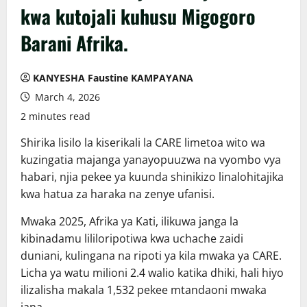
kwa kutojali kuhusu Migogoro
Barani Afrika.
KANYESHA Faustine KAMPAYANA
March 4, 2026
2 minutes read
Shirika lisilo la kiserikali la CARE limetoa wito wa
kuzingatia majanga yanayopuuzwa na vyombo vya
habari, njia pekee ya kuunda shinikizo linalohitajika
kwa hatua za haraka na zenye ufanisi.
Mwaka 2025, Afrika ya Kati, ilikuwa janga la
kibinadamu lililoripotiwa kwa uchache zaidi
duniani, kulingana na ripoti ya kila mwaka ya CARE.
Licha ya watu milioni 2.4 walio katika dhiki, hali hiyo
ilizalisha makala 1,532 pekee mtandaoni mwaka