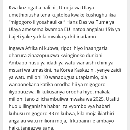
Kwa kuzingatia hali hii, Umoja wa Ulaya
umethibitisha tena kujitolea kwake kushughulikia
“migogoro iliyosahaulika.” Hans Das wa Tume ya
Ulaya amesema kwamba EU inatoa angalau 15% ya
bajeti yake ya kila mwaka ya kibinadamu.
Ingawa Afrika ni kubwa, ripoti hiyo inaangazia
dharura zinazopuuzwa kwingineko duniani.
Ambapo nusu ya idadi ya watu wanaishi chini ya
mstari wa umaskini, na Korea Kaskazini, yenye zaidi
ya watu milioni 10 wanaougua utapiamlo, pia
wanaonekana katika orodha hii ya migogoro
iliyopuuzwa. Ili kukusanya orodha hiyo, makala
milioni tano zilichambuliwa mwaka wa 2025. Utafiti
huo ulilinganisha habari za vyombo vya habari
kuhusu migogoro 43 mikubwa, kila moja ikiathiri
angalau watu milioni moja, ili kubaini ile ambayo
haikutangazwa sana.