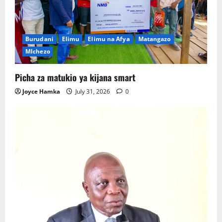
Burudani
Elimu
Elimu na Afya
Matangazo
MIchezo
Picha za matukio ya kijana smart
Joyce Hamka
July 31, 2026
0