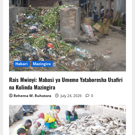
Habari
Mazingira
Rais Mwinyi: Mabasi ya Umeme Yataboresha Usafiri
na Kulinda Mazingira
Rehema W. Ruhotora
July 24, 2026
0