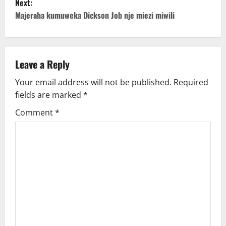
Next:
t
Majeraha kumuweka Dickson Job nje miezi miwili
n
a
Leave a Reply
v
Your email address will not be published.
Required
fields are marked
*
i
Comment
*
g
a
t
i
o