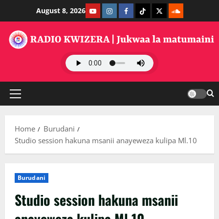
Skip
Youtube
Instagram
Facebook
TikTok
Twitter
SoundClauds
August 8, 2026
to
content
Primary
Menu
Home
Burudani
Studio session hakuna msanii anayeweza kulipa Ml.10
Burudani
Studio session hakuna msanii
anayeweza kulipa Ml.10