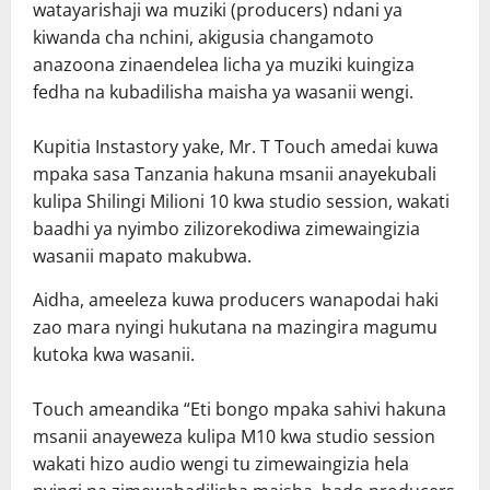
watayarishaji wa muziki (producers) ndani ya
kiwanda cha nchini, akigusia changamoto
anazoona zinaendelea licha ya muziki kuingiza
fedha na kubadilisha maisha ya wasanii wengi.
Kupitia Instastory yake, Mr. T Touch amedai kuwa
mpaka sasa Tanzania hakuna msanii anayekubali
kulipa Shilingi Milioni 10 kwa studio session, wakati
baadhi ya nyimbo zilizorekodiwa zimewaingizia
wasanii mapato makubwa.
Aidha, ameeleza kuwa producers wanapodai haki
zao mara nyingi hukutana na mazingira magumu
kutoka kwa wasanii.
Touch ameandika “Eti bongo mpaka sahivi hakuna
msanii anayeweza kulipa M10 kwa studio session
wakati hizo audio wengi tu zimewaingizia hela