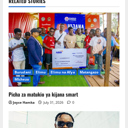
RELATED STORIES
Burudani
Elimu
Elimu na Afya
Matangazo
MIchezo
Picha za matukio ya kijana smart
Joyce Hamka
July 31, 2026
0