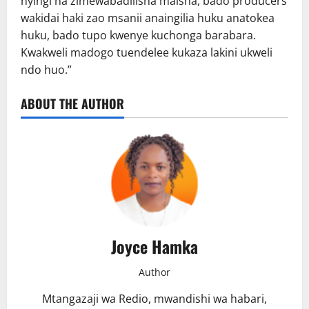
nyingi na zimewabadilisha maisha, bado producers
wakidai haki zao msanii anaingilia huku anatokea
huku, bado tupo kwenye kuchonga barabara.
Kwakweli madogo tuendelee kukaza lakini ukweli
ndo huo.”
ABOUT THE AUTHOR
Joyce Hamka
Author
Mtangazaji wa Redio, mwandishi wa habari,