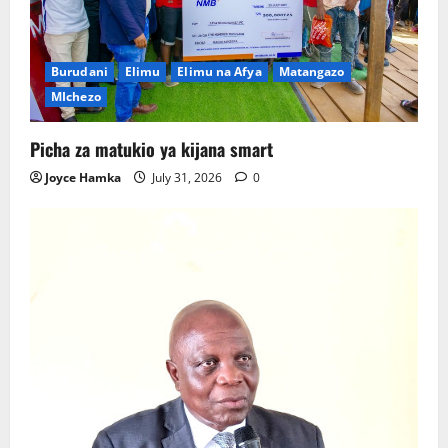
Burudani
Elimu
Elimu na Afya
Matangazo
MIchezo
Picha za matukio ya kijana smart
Joyce Hamka
July 31, 2026
0