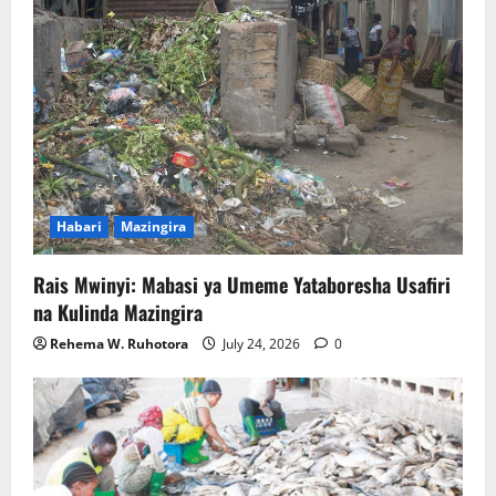
Habari
Mazingira
Rais Mwinyi: Mabasi ya Umeme Yataboresha Usafiri
na Kulinda Mazingira
Rehema W. Ruhotora
July 24, 2026
0