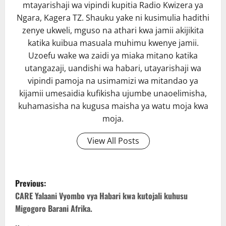
mtayarishaji wa vipindi kupitia Radio Kwizera ya
Ngara, Kagera TZ. Shauku yake ni kusimulia hadithi
zenye ukweli, mguso na athari kwa jamii akijikita
katika kuibua masuala muhimu kwenye jamii.
Uzoefu wake wa zaidi ya miaka mitano katika
utangazaji, uandishi wa habari, utayarishaji wa
vipindi pamoja na usimamizi wa mitandao ya
kijamii umesaidia kufikisha ujumbe unaoelimisha,
kuhamasisha na kugusa maisha ya watu moja kwa
moja.
View All Posts
P
Previous:
o
CARE Yalaani Vyombo vya Habari kwa kutojali kuhusu
Migogoro Barani Afrika.
s