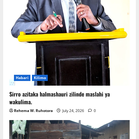
Habari
Kilimo
Sirro azitaka halmashauri zilinde maslahi ya
wakulima.
Rehema W. Ruhotora
July 24, 2026
0