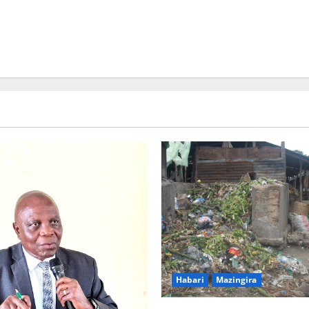
Picha za matukio ya kijana smart
Habari
Mazingira