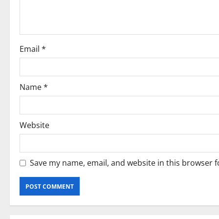
t
i
o
Email
*
n
Name
*
Website
Save my name, email, and website in this browser f