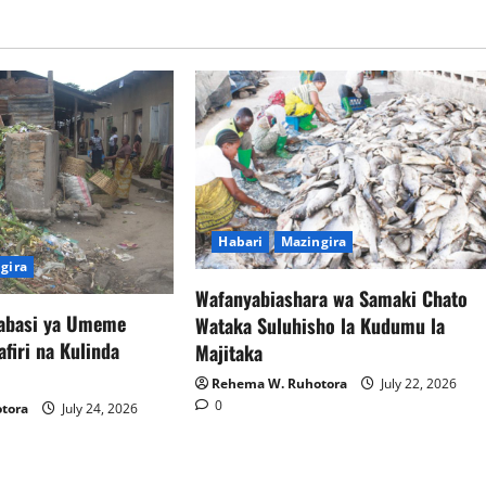
Habari
Mazingira
gira
Wafanyabiashara wa Samaki Chato
Mabasi ya Umeme
Wataka Suluhisho la Kudumu la
firi na Kulinda
Majitaka
Rehema W. Ruhotora
July 22, 2026
0
tora
July 24, 2026