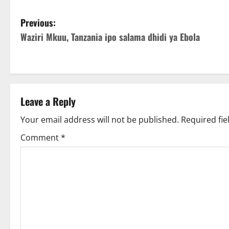
P
Previous:
Waziri Mkuu, Tanzania ipo salama dhidi ya Ebola
o
s
t
Leave a Reply
n
Your email address will not be published.
Required fi
a
Comment
*
v
i
g
a