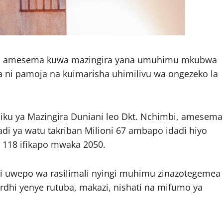
bi amesema kuwa mazingira yana umuhimu mkubwa
wa ni pamoja na kuimarisha uhimilivu wa ongezeko la
Siku ya Mazingira Duniani leo Dkt. Nchimbi, amesema
di ya watu takriban Milioni 67 ambapo idadi hiyo
i 118 ifikapo mwaka 2050.
ji uwepo wa rasilimali nyingi muhimu zinazotegemea
ardhi yenye rutuba, makazi, nishati na mifumo ya