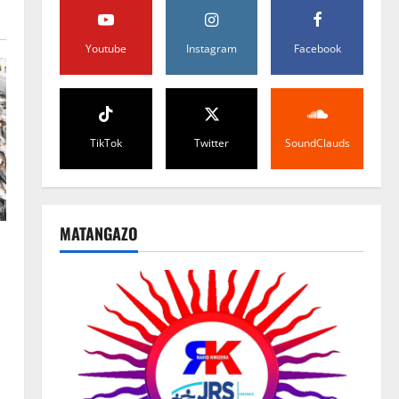
Youtube
Instagram
Facebook
TikTok
Twitter
SoundClauds
MATANGAZO