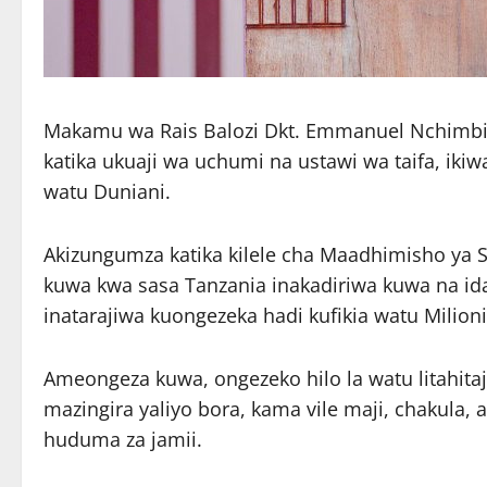
Makamu wa Rais Balozi Dkt. Emmanuel Nchim
katika ukuaji wa uchumi na ustawi wa taifa, iki
watu Duniani.
Akizungumza katika kilele cha Maadhimisho ya 
kuwa kwa sasa Tanzania inakadiriwa kuwa na ida
inatarajiwa kuongezeka hadi kufikia watu Milion
Ameongeza kuwa, ongezeko hilo la watu litahita
mazingira yaliyo bora, kama vile maji, chakula, 
huduma za jamii.