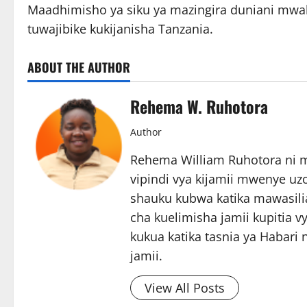
Maadhimisho ya siku ya mazingira duniani mwa
tuwajibike kukijanisha Tanzania.
ABOUT THE AUTHOR
Rehema W. Ruhotora
Author
Rehema William Ruhotora ni m
vipindi vya kijamii mwenye uz
shauku kubwa katika mawasilia
cha kuelimisha jamii kupitia 
kukua katika tasnia ya Habari
jamii.
View All Posts