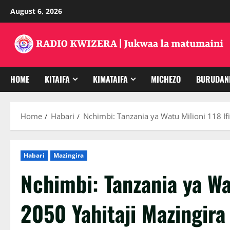
Skip
August 6, 2026
to
content
HOME
KITAIFA
KIMATAIFA
MICHEZO
BURUDAN
Home
Habari
Nchimbi: Tanzania ya Watu Milioni 118 If
Habari
Mazingira
Nchimbi: Tanzania ya Wa
2050 Yahitaji Mazingira