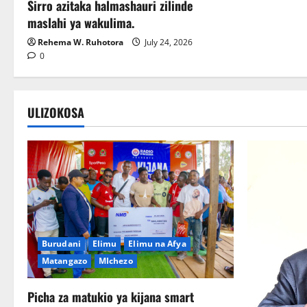
Sirro azitaka halmashauri zilinde
maslahi ya wakulima.
Rehema W. Ruhotora
July 24, 2026
Wateja wanakusubiri
0
ULIZOKOSA
Burudani
Elimu
Elimu na Afya
Matangazo
MIchezo
Picha za matukio ya kijana smart