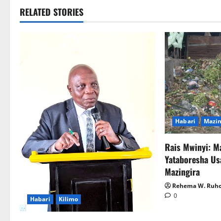
RELATED STORIES
Habari
Mazin
Rais Mwinyi: 
Yataboresha Usa
Mazingira
Rehema W. Ruho
0
Habari
Kilimo