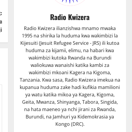
:
Radio Kwizera
a
Radio Kwizera ilianzishwa mnamo mwaka
i
1995 na shirika la huduma kwa wakimbizi la
Kijesuiti (Jesuit Refugee Service - JRS) ili kutoa
huduma za kijamii, elimu, na habari kwa
wakimbizi kutoka Rwanda na Burundi
waliokuwa wanaishi katika kambi za
wakimbizi mkoani Kagera na Kigoma,
Tanzania. Kwa sasa, Radio Kwizera imekua na
kupanua huduma zake hadi kufikia mamilioni
ya watu katika mikoa ya Kagera, Kigoma,
Geita, Mwanza, Shinyanga, Tabora, Singida,
na hata maeneo ya nchi jirani za Rwanda,
Burundi, na Jamhuri ya Kidemokrasia ya
Kongo (DRC).