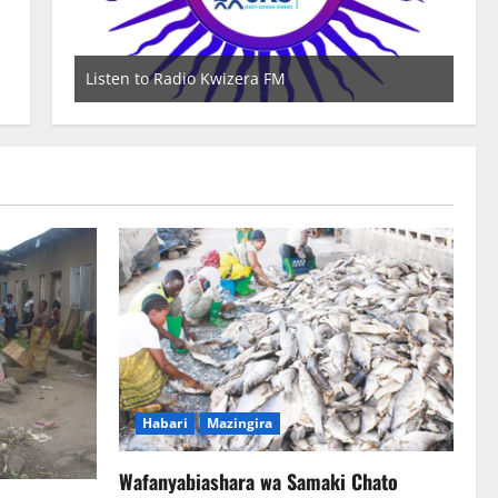
Listen to Radio Kwizera FM
Wat
Habari
Mazingira
Wafanyabiashara wa Samaki Chato