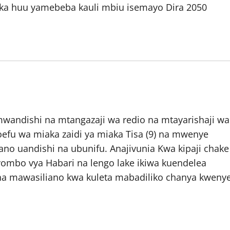
ka huu yamebeba kauli mbiu isemayo Dira 2050
wandishi na mtangazaji wa redio na mtayarishaji wa
oefu wa miaka zaidi ya miaka Tisa (9) na mwenye
no uandishi na ubunifu. Anajivunia Kwa kipaji chake
vyombo vya Habari na lengo lake ikiwa kuendelea
 na mawasiliano kwa kuleta mabadiliko chanya kweny