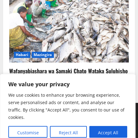
Habari
Mazingira
Wafanyabiashara wa Samaki Chato Wataka Suluhisho
la Kudumu la Majitaka
We value your privacy
Rehema W. Ruhotora
July 22, 2026
0
We use cookies to enhance your browsing experience,
serve personalised ads or content, and analyse our
traffic. By clicking "Accept All", you consent to our use of
Youtube
Instagram
Facebook
TikTok
Twitter
SoundClauds
cookies.
Copyright © Radio Kwizera | Backend: Mukulu SJ
|
Customise
Reject All
Accept All
MoreNews
by AF themes.