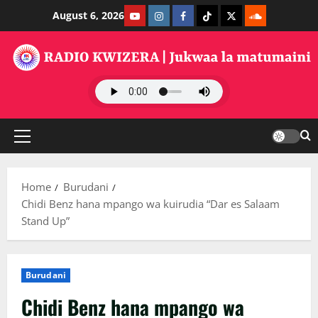
Skip
Youtube
Instagram
Facebook
TikTok
Twitter
SoundClauds
August 6, 2026
to
content
Primary
Menu
Home
Burudani
Chidi Benz hana mpango wa kuirudia “Dar es Salaam
Stand Up”
Burudani
Chidi Benz hana mpango wa