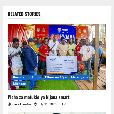
RELATED STORIES
Burudani
Elimu
Elimu na Afya
Matangazo
MIchezo
Picha za matukio ya kijana smart
Joyce Hamka
July 31, 2026
0