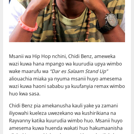
Msanii wa Hip Hop nchini, Chidi Benz, ameweka
wazi kuwa hana mpango wa kuurudia upya wimbo
wake maarufu wa
“Dar es Salaam Stand Up”
aliouachia miaka ya nyuma msanii huyo amesema
wazi kuwa haoni sababu ya kuufanyia remax wimbo
huo kwa sasa.
Chidi Benz pia amekanusha kauli yake ya zamani
iliyowahi kueleza uwezekano wa kushirikiana na
Rayvanny katika kuurudia wimbo huo. Msanii huyo
amesema kuwa huenda wakati huo hakumaanisha