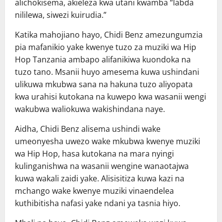
alichokisema, akieleza kwa utani kwamba “labda
nililewa, siwezi kuirudia.”
Katika mahojiano hayo, Chidi Benz amezungumzia
pia mafanikio yake kwenye tuzo za muziki wa Hip
Hop Tanzania ambapo alifanikiwa kuondoka na
tuzo tano. Msanii huyo amesema kuwa ushindani
ulikuwa mkubwa sana na hakuna tuzo aliyopata
kwa urahisi kutokana na kuwepo kwa wasanii wengi
wakubwa waliokuwa wakishindana naye.
Aidha, Chidi Benz alisema ushindi wake
umeonyesha uwezo wake mkubwa kwenye muziki
wa Hip Hop, hasa kutokana na mara nyingi
kulinganishwa na wasanii wengine wanaotajwa
kuwa wakali zaidi yake. Alisisitiza kuwa kazi na
mchango wake kwenye muziki vinaendelea
kuthibitisha nafasi yake ndani ya tasnia hiyo.