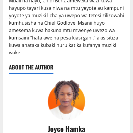
Mbali na hayo, Chidi Benz ameweka wazi kuwa
hayupo tayari kusainiwa na mtu yeyote au kampuni
yoyote ya muziki licha ya uwepo wa tetesi zilizowahi
kumhusisha na Chief Godlove. Msanii huyo
amesema kuwa hakuna mtu mwenye uwezo wa
kumsaini “hata awe na pesa kiasi gani,” akisisitiza
kuwa anataka kubaki huru katika kufanya muziki
wake.
ABOUT THE AUTHOR
Joyce Hamka