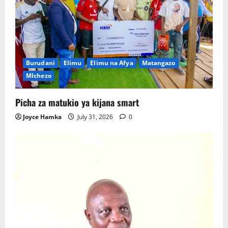
Burudani
Elimu
Elimu na Afya
Matangazo
MIchezo
Picha za matukio ya kijana smart
Joyce Hamka
July 31, 2026
0