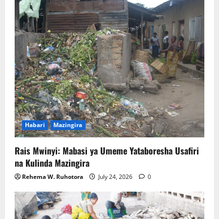
Habari
Mazingira
Rais Mwinyi: Mabasi ya Umeme Yataboresha Usafiri
na Kulinda Mazingira
Rehema W. Ruhotora
July 24, 2026
0