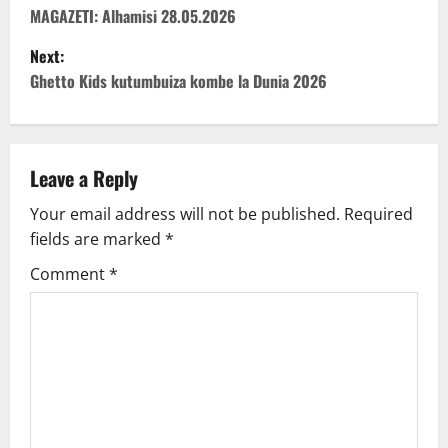
o
MAGAZETI: Alhamisi 28.05.2026
Next:
s
Ghetto Kids kutumbuiza kombe la Dunia 2026
t
n
Leave a Reply
a
Your email address will not be published.
Required
v
fields are marked
*
i
Comment
*
g
a
t
i