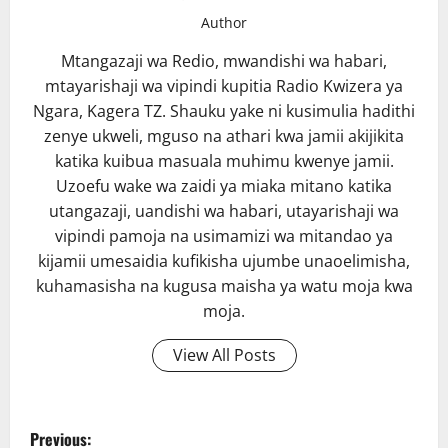
Author
Mtangazaji wa Redio, mwandishi wa habari,
mtayarishaji wa vipindi kupitia Radio Kwizera ya
Ngara, Kagera TZ. Shauku yake ni kusimulia hadithi
zenye ukweli, mguso na athari kwa jamii akijikita
katika kuibua masuala muhimu kwenye jamii.
Uzoefu wake wa zaidi ya miaka mitano katika
utangazaji, uandishi wa habari, utayarishaji wa
vipindi pamoja na usimamizi wa mitandao ya
kijamii umesaidia kufikisha ujumbe unaoelimisha,
kuhamasisha na kugusa maisha ya watu moja kwa
moja.
View All Posts
P
Previous: