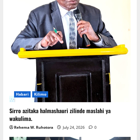
Habari
Kilimo
Sirro azitaka halmashauri zilinde maslahi ya
wakulima.
Rehema W. Ruhotora
July 24, 2026
0