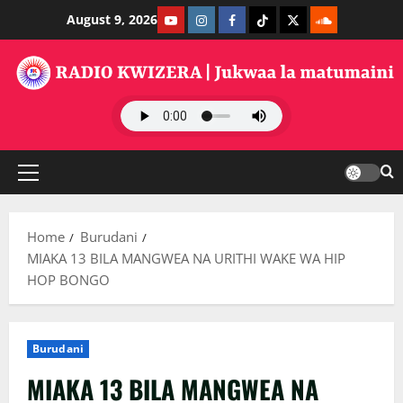
Skip
Youtube
Instagram
Facebook
TikTok
Twitter
SoundClauds
August 9, 2026
to
content
Primary
Menu
Home
Burudani
MIAKA 13 BILA MANGWEA NA URITHI WAKE WA HIP
HOP BONGO
Burudani
MIAKA 13 BILA MANGWEA NA