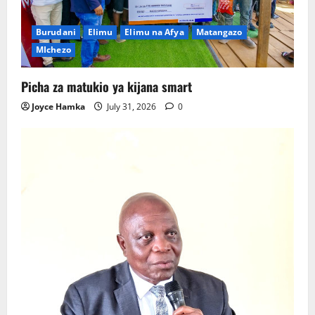
Burudani
Elimu
Elimu na Afya
Matangazo
MIchezo
Picha za matukio ya kijana smart
Joyce Hamka
July 31, 2026
0