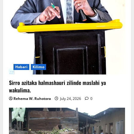
Habari
Kilimo
Sirro azitaka halmashauri zilinde maslahi ya
wakulima.
Rehema W. Ruhotora
July 24, 2026
0