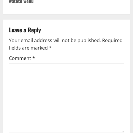
t
watoto wenu
n
a
Leave a Reply
v
Your email address will not be published.
Required
fields are marked
*
i
Comment
*
g
a
t
i
o
n