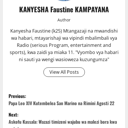
KANYESHA Faustine KAMPAYANA
Author
Kanyesha Faustine (k25) Mtangazaji na mwandishi
wa habari, mtayarishaji wa vipindi mbalimbali vya
Radio (serious Program, entertainment and
sports), kwa zaidi ya miaka 11. "Vyombo vya habari
ni sauti ya wengi wasioweza kuzungumza"
View All Posts
P
Previous:
o
Papa Leo XIV Kutembelea San Marino na Rimini Agosti 22
Next:
s
Askofu Kassala: Wazazi timizeni wajubu wa malezi bora kwa