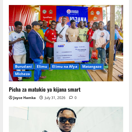
Burudani
Elimu
Elimu na Afya
Matangazo
MIchezo
Picha za matukio ya kijana smart
Joyce Hamka
July 31, 2026
0