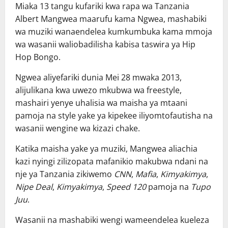
Miaka 13 tangu kufariki kwa rapa wa Tanzania
Albert Mangwea maarufu kama Ngwea, mashabiki
wa muziki wanaendelea kumkumbuka kama mmoja
wa wasanii waliobadilisha kabisa taswira ya Hip
Hop Bongo.
Ngwea aliyefariki dunia Mei 28 mwaka 2013,
alijulikana kwa uwezo mkubwa wa freestyle,
mashairi yenye uhalisia wa maisha ya mtaani
pamoja na style yake ya kipekee iliyomtofautisha na
wasanii wengine wa kizazi chake.
Katika maisha yake ya muziki, Mangwea aliachia
kazi nyingi zilizopata mafanikio makubwa ndani na
nje ya Tanzania zikiwemo
CNN
,
Mafia
,
Kimyakimya
,
Nipe Deal
,
Kimyakimya
,
Speed 120
pamoja na
Tupo
Juu
.
Wasanii na mashabiki wengi wameendelea kueleza