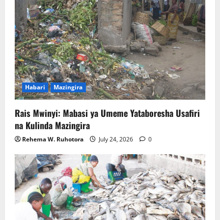
Habari
Mazingira
Rais Mwinyi: Mabasi ya Umeme Yataboresha Usafiri
na Kulinda Mazingira
Rehema W. Ruhotora
July 24, 2026
0