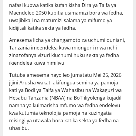
nafasi kubwa katika kufanikisha Dira ya Taifa ya
Maendeleo 2050 kupitia usimamizi bora wa fedha,
uwajibikaji na matumizi salama ya mifumo ya
kidijitali katika sekta ya fedha.
Amesema licha ya changamoto za uchumi duniani,
Tanzania imeendelea kuwa miongoni mwa nchi
zinazofanya vizuri kiuchumi huku sekta ya fedha
ikiendelea kuwa himilivu.
Tutuba amesema hayo leo Jumatatu Mei 25, 2026
jijini Arusha wakati akifungua semina ya pamoja
kati ya Bodi ya Taifa ya Wahasibu na Wakaguzi wa
Hesabu Tanzania (NBAA) na BoT iliyolenga kujadili
namna ya kuimarisha mfumo wa fedha endelevu
kwa kutumia teknolojia pamoja na kuzingatia
misingi ya utawala bora katika sekta ya fedha na
uhasibu.