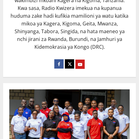
wakimbizi mkoani Kagera na Kigoma, Tanzania.
Kwa sasa, Radio Kwizera imekua na kupanua
huduma zake hadi kufikia mamilioni ya watu katika
mikoa ya Kagera, Kigoma, Geita, Mwanza,
Shinyanga, Tabora, Singida, na hata maeneo ya
nchi jirani za Rwanda, Burundi, na Jamhuri ya
Kidemokrasia ya Kongo (DRC).