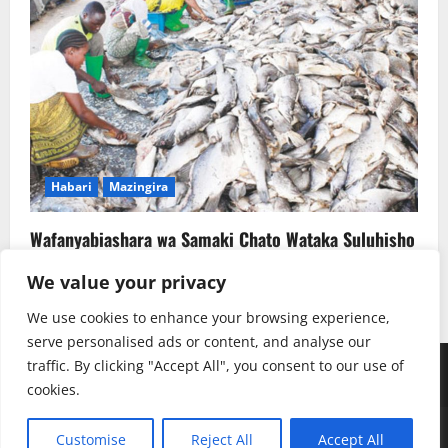
Habari
Mazingira
Wafanyabiashara wa Samaki Chato Wataka Suluhisho
la Kudumu la Majitaka
We value your privacy
Rehema W. Ruhotora
July 22, 2026
0
We use cookies to enhance your browsing experience,
serve personalised ads or content, and analyse our
traffic. By clicking "Accept All", you consent to our use of
Youtube
Instagram
Facebook
TikTok
Twitter
SoundClauds
cookies.
Copyright © Radio Kwizera | Backend: Mukulu SJ
|
Customise
Reject All
Accept All