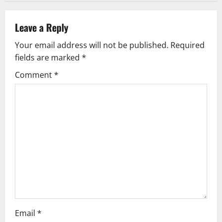
n
a
Leave a Reply
v
Your email address will not be published.
Required
fields are marked
*
i
Comment
*
g
a
t
i
o
n
Email
*