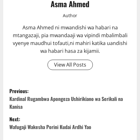
Asma Ahmed
Author
Asma Ahmed ni mwandishi wa habari na
mtangazaji, pia mwandaaji wa vipindi mbalimbali
vyenye maudhui tofauti,ni mahiri katika uandishi
wa habari hasa za kijamii.
View All Posts
P
Previous:
o
Kardinal Rugambwa Apongeza Ushirikiano wa Serikali na
Kanisa
s
Next:
t
Wafugaji Wakesha Porini Kudai Ardhi Yao