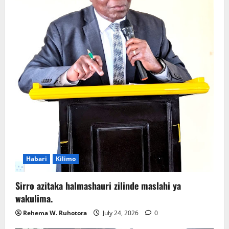
Habari
Kilimo
Sirro azitaka halmashauri zilinde maslahi ya
wakulima.
Rehema W. Ruhotora
July 24, 2026
0