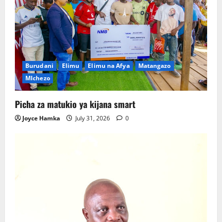
Burudani
Elimu
Elimu na Afya
Matangazo
MIchezo
Picha za matukio ya kijana smart
Joyce Hamka
July 31, 2026
0