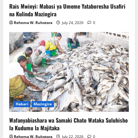
Rais Mwinyi: Mabasi ya Umeme Yataboresha Usafiri
na Kulinda Mazingira
Rehema W. Ruhotora
July 24, 2026
0
Habari
Mazingira
Wafanyabiashara wa Samaki Chato Wataka Suluhisho
la Kudumu la Majitaka
Rehema W. Ruhotora
July 22, 2026
0