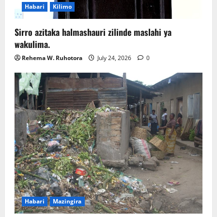
Habari
Kilimo
Sirro azitaka halmashauri zilinde maslahi ya
wakulima.
Rehema W. Ruhotora
July 24, 2026
0
Habari
Mazingira