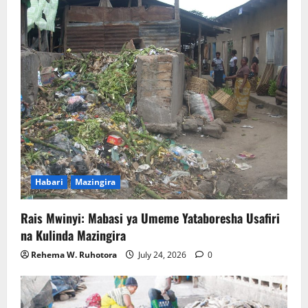
Habari
Mazingira
Rais Mwinyi: Mabasi ya Umeme Yataboresha Usafiri
na Kulinda Mazingira
Rehema W. Ruhotora
July 24, 2026
0