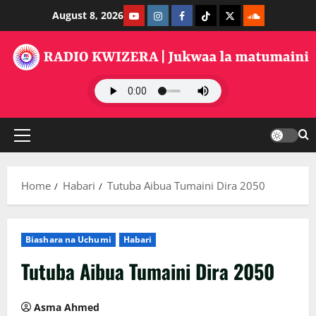
Skip
Youtube
Instagram
Facebook
TikTok
Twitter
SoundClauds
August 8, 2026
to
content
Primary
Menu
Home
Habari
Tutuba Aibua Tumaini Dira 2050
Biashara na Uchumi
Habari
Tutuba Aibua Tumaini Dira 2050
Asma Ahmed