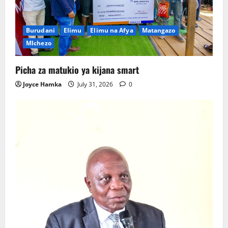
Burudani
Elimu
Elimu na Afya
Matangazo
MIchezo
Picha za matukio ya kijana smart
Joyce Hamka
July 31, 2026
0