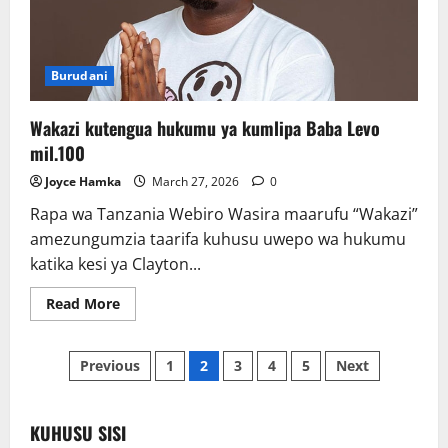
Burudani
Wakazi kutengua hukumu ya kumlipa Baba Levo
mil.100
Joyce Hamka
March 27, 2026
0
Rapa wa Tanzania Webiro Wasira maarufu “Wakazi”
amezungumzia taarifa kuhusu uwepo wa hukumu
katika kesi ya Clayton...
Read
Read More
more
about
Wakazi
Posts
kutengua
Previous
1
2
3
4
5
Next
hukumu
ya
pagination
kumlipa
Baba
Levo
KUHUSU SISI
mil.100