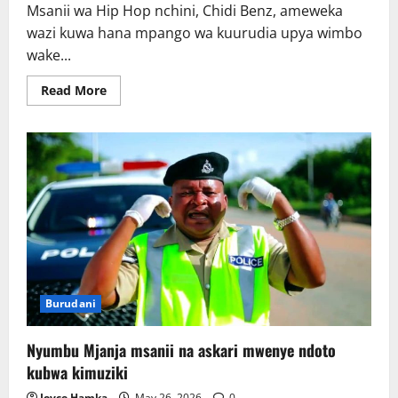
Msanii wa Hip Hop nchini, Chidi Benz, ameweka
wazi kuwa hana mpango wa kuurudia upya wimbo
wake...
Read
Read More
more
about
Chidi
Benz
hana
mpango
wa
kuirudia
“Dar
es
Salaam
Stand
Up”
Burudani
Nyumbu Mjanja msanii na askari mwenye ndoto
kubwa kimuziki
Joyce Hamka
May 26, 2026
0