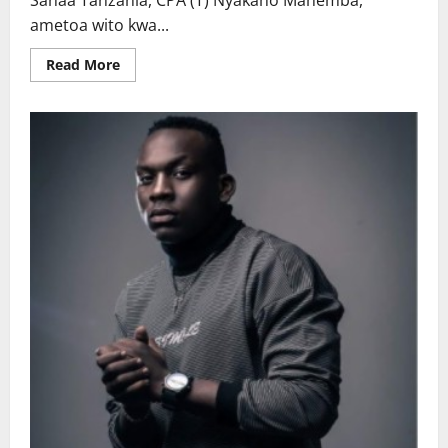
Sanaa Tanzania, CPA (T) Nyakaho Mahemba,
ametoa wito kwa...
Read
Read More
more
about
Mahemba:
Wategeneza
Maudhui
rejesheni
mikopo
kwa
wakati.