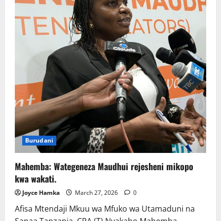
ya
nchi
ili
kuongeza
fursa
Burudani
Mahemba: Wategeneza Maudhui rejesheni mikopo
kwa wakati.
Joyce Hamka
March 27, 2026
0
Afisa Mtendaji Mkuu wa Mfuko wa Utamaduni na