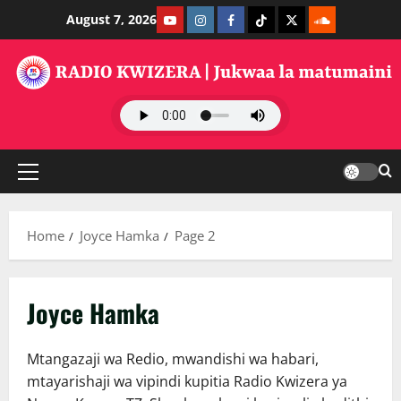
Skip
Youtube
Instagram
Facebook
TikTok
Twitter
SoundClauds
August 7, 2026
to
content
Primary
Menu
Home
Joyce Hamka
Page 2
Joyce Hamka
Mtangazaji wa Redio, mwandishi wa habari,
mtayarishaji wa vipindi kupitia Radio Kwizera ya