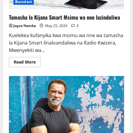
Burudani
Tamasha la Kijana Smart Msimu wa nne lazinduliwa
Joyce Hamka
May 25, 2026
0
Kuelekea kufanyika kwa msimu wa nne wa tamasha
la Kijana Smart linaloandaliwa na Radio Kwizera,
Mwenyekiti wa...
Read
Read More
more
about
Tamasha
la
Kijana
Smart
Msimu
wa
nne
lazinduliwa