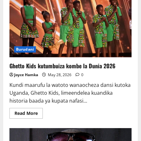
ZA
BARNABA
CLASSIC,
HASARA
NI
MILIONI
100
Burudani
Ghetto Kids kutumbuiza kombe la Dunia 2026
Joyce Hamka
May 28, 2026
0
Kundi maarufu la watoto wanaocheza dansi kutoka
Uganda, Ghetto Kids, limeendelea kuandika
historia baada ya kupata nafasi...
Read
Read More
more
about
Ghetto
Kids
kutumbuiza
kombe