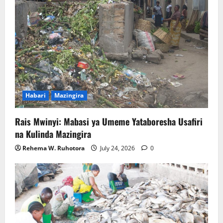
Habari
Mazingira
Rais Mwinyi: Mabasi ya Umeme Yataboresha Usafiri
na Kulinda Mazingira
Rehema W. Ruhotora
July 24, 2026
0