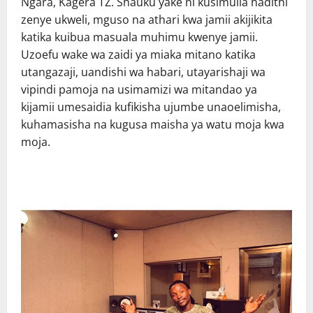
Ngara, Kagera TZ. Shauku yake ni kusimulia hadithi
zenye ukweli, mguso na athari kwa jamii akijikita
katika kuibua masuala muhimu kwenye jamii.
Uzoefu wake wa zaidi ya miaka mitano katika
utangazaji, uandishi wa habari, utayarishaji wa
vipindi pamoja na usimamizi wa mitandao ya
kijamii umesaidia kufikisha ujumbe unaoelimisha,
kuhamasisha na kugusa maisha ya watu moja kwa
moja.