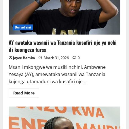
Burudani
AY awataka wasanii wa Tanzania kusafiri nje ya nchi
ili kuongeza fursa
Joyce Hamka
March 31, 2026
0
Msanii mkongwe wa muziki nchini, Ambwene
Yesaya (AY), amewataka wasanii wa Tanzania
kujenga utamaduni wa kusafiri nje...
Read
Read More
more
about
AY
awataka
wasanii
wa
Tanzania
kusafiri
nje