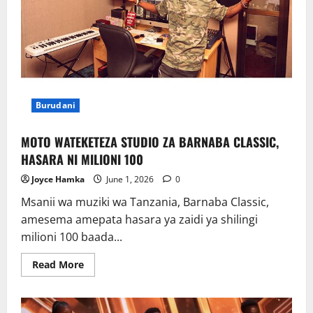
Burudani
MOTO WATEKETEZA STUDIO ZA BARNABA CLASSIC,
HASARA NI MILIONI 100
Joyce Hamka
June 1, 2026
0
Msanii wa muziki wa Tanzania, Barnaba Classic,
amesema amepata hasara ya zaidi ya shilingi
milioni 100 baada...
Read
Read More
more
about
MOTO
WATEKETEZA
STUDIO