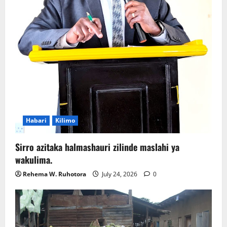
Habari
Kilimo
Sirro azitaka halmashauri zilinde maslahi ya
wakulima.
Rehema W. Ruhotora
July 24, 2026
0