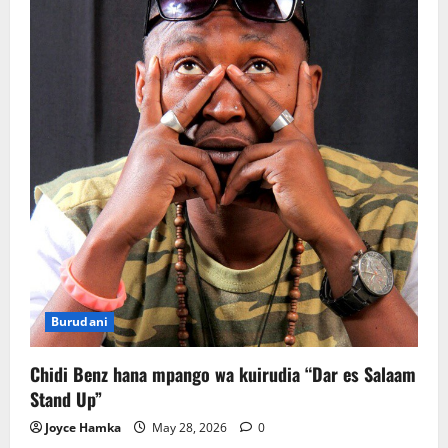
la
Dunia
2026
Burudani
Chidi Benz hana mpango wa kuirudia “Dar es Salaam
Stand Up”
Joyce Hamka
May 28, 2026
0