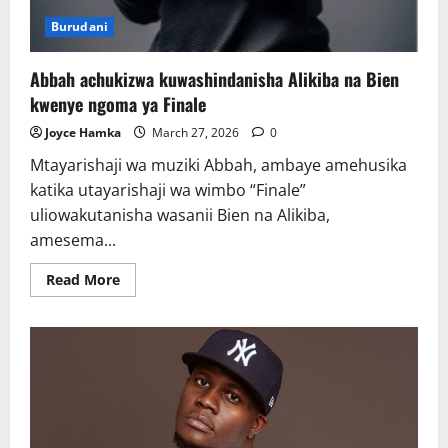
Burudani
Abbah achukizwa kuwashindanisha Alikiba na Bien
kwenye ngoma ya Finale
Joyce Hamka
March 27, 2026
0
Mtayarishaji wa muziki Abbah, ambaye amehusika
katika utayarishaji wa wimbo “Finale”
uliowakutanisha wasanii Bien na Alikiba,
amesema...
Read
Read More
more
about
Abbah
achukizwa
kuwashindanisha
Alikiba
na
Bien
kwenye
ngoma
ya
Finale