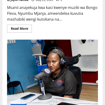
Msanii anayekuja kwa kasi kwenye muziki wa Bongo
Fleva, Nyumbu Mjanja, ameendelea kuvutia
mashabiki wengi kutokana na...
Read
Read More
more
about
Nyumbu
Mjanja
msanii
na
askari
mwenye
ndoto
kubwa
kimuziki