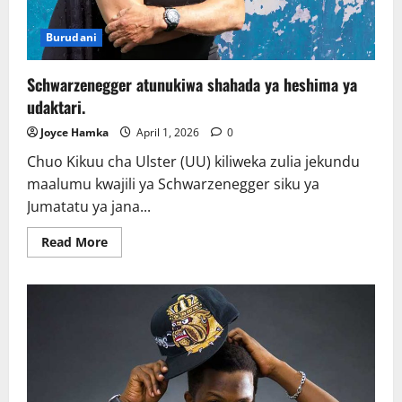
Burudani
Schwarzenegger atunukiwa shahada ya heshima ya
udaktari.
Joyce Hamka
April 1, 2026
0
Chuo Kikuu cha Ulster (UU) kiliweka zulia jekundu
maalumu kwajili ya Schwarzenegger siku ya
Jumatatu ya jana...
Read
Read More
more
about
Schwarzenegger
atunukiwa
shahada
ya
heshima
ya
udaktari.